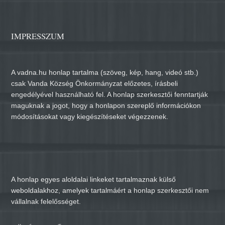
IMPRESSZUM
A vadna.hu honlap tartalma (szöveg, kép, hang, videó stb.)
csak Vanda Község Önkormányzat előzetes, írásbeli
engedélyével használható fel. A honlap szerkesztői fenntartják
maguknak a jogot, hogy a honlapon szereplő információkon
módosításokat vagy kiegészítéseket végezzenek.
A honlap egyes aloldalai linkeket tartalmaznak külső
weboldalakhoz, amelyek tartalmáért a honlap szerkesztői nem
vállalnak felelősséget.