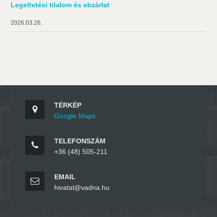
Legeltetési tilalom és ebzárlat
2026.03.26.
TÉRKÉP
Google Maps
TELEFONSZÁM
+36 (48) 505-211
EMAIL
hivatal@vadna.hu