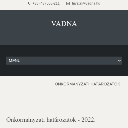
+36 (48) 505-211
hivatal@vadna.hu
VADNA
ÖNKORMÁNYZATI HATÁROZATOK
Önkormányzati határozatok - 2022.