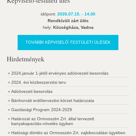
Képviselő-testületi ülés
időpont:
2026.07.15. - 14.00
Rendkívüli zárt ülés
hely:
Községháza, Vadna
TOVÁBBI KÉPVISELŐ-TESTÜLETI ÜLÉSEK
Hirdetmények
2024.január 1-jétől érvényes adóövezeti besorolás
2024. évi közbeszerzési terv
Adóövezeti besorolás
Bánhorváti erdőtervezési körzet határozata
Gazdasági Program 2024-2029
Határozat az Ormosszén Zrt. által tervezett
banyakapacitás-növelés ügyben
Hatósági döntés az Ormosszén Zrt. zajkibocsátási ügyében