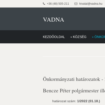
+36 (48) 505-211
hivatal@vadna.hu
VADNA
KEZDŐOLDAL
KÖZSÉG
ÖNKO
Önkormányzati határozatok -
Bencze Péter polgármester ill
határozat szám:
1/2022 (01.18.)