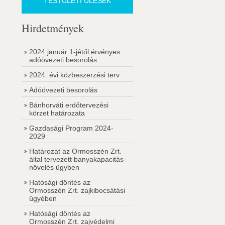
TESTÜLETI ÜLÉSEK
Hirdetmények
2024.január 1-jétől érvényes
adóövezeti besorolás
2024. évi közbeszerzési terv
Adóövezeti besorolás
Bánhorváti erdőtervezési
körzet határozata
Gazdasági Program 2024-
2029
Határozat az Ormosszén Zrt.
által tervezett banyakapacitás-
növelés ügyben
Hatósági döntés az
Ormosszén Zrt. zajkibocsátási
ügyében
Hatósági döntés az
Ormosszén Zrt. zajvédelmi