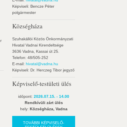
E-mail:
hivatal@vadna.hu
Képviseli: Bencze Péter
polgármester
Községháza
Szuhakállói Közös Önkormányzati
r
Hivatal Vadnai Kirendeltsége
3636 Vadna, Kassai út 25.
Telefon: 48/505-252
E-mail:
hivatal@vadna.hu
Képviseli: Dr. Herczeg Tibor jegyző
Képviselő-testületi ülés
időpont:
2026.07.15. - 14.00
Rendkívüli zárt ülés
hely:
Községháza, Vadna
TOVÁBBI KÉPVISELŐ-