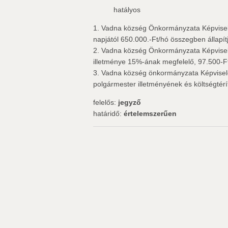
hatályos
1. Vadna község Önkormányzata Képviselő
napjától 650.000.-Ft/hó összegben állapít
2. Vadna község Önkormányzata Képviselő
illetménye 15%-ának megfelelő, 97.500-Ft
3. Vadna község önkormányzata Képviselő-
polgármester illetményének és költségtérí
felelős:
jegyző
határidő:
értelemszerűen