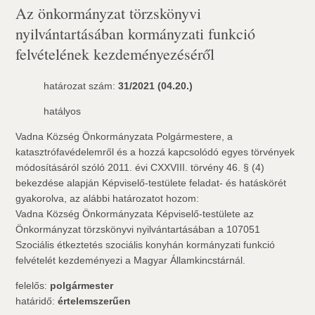
Az önkormányzat törzskönyvi
nyilvántartásában kormányzati funkció
felvételének kezdeményezéséről
határozat szám:
31/2021 (04.20.)
hatályos
Vadna Község Önkormányzata Polgármestere, a
katasztrófavédelemről és a hozzá kapcsolódó egyes törvények
módosításáról szóló 2011. évi CXXVIII. törvény 46. § (4)
bekezdése alapján Képviselő-testülete feladat- és hatáskörét
gyakorolva, az alábbi határozatot hozom:
Vadna Község Önkormányzata Képviselő-testülete az
Önkormányzat törzskönyvi nyilvántartásában a 107051
Szociális étkeztetés szociális konyhán kormányzati funkció
felvételét kezdeményezi a Magyar Államkincstárnál.
felelős:
polgármester
határidő:
értelemszerűen