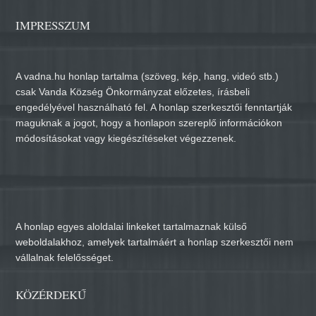
IMPRESSZUM
A vadna.hu honlap tartalma (szöveg, kép, hang, videó stb.)
csak Vanda Község Önkormányzat előzetes, írásbeli
engedélyével használható fel. A honlap szerkesztői fenntartják
maguknak a jogot, hogy a honlapon szereplő információkon
módosításokat vagy kiegészítéseket végezzenek.
A honlap egyes aloldalai linkeket tartalmaznak külső
weboldalakhoz, amelyek tartalmáért a honlap szerkesztői nem
vállalnak felelősséget.
KÖZÉRDEKŰ