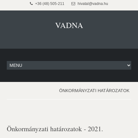
+36 (48) 505-211
hivatal@vadna.hu
VADNA
ÖNKORMÁNYZATI HATÁROZATOK
Önkormányzati határozatok - 2021.