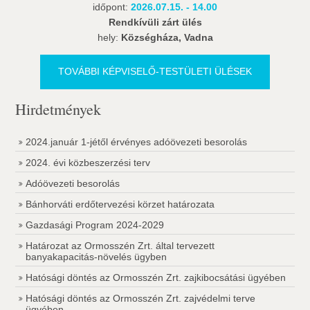
időpont:
2026.07.15. - 14.00
Rendkívüli zárt ülés
hely:
Községháza, Vadna
TOVÁBBI KÉPVISELŐ-TESTÜLETI ÜLÉSEK
Hirdetmények
2024.január 1-jétől érvényes adóövezeti besorolás
2024. évi közbeszerzési terv
Adóövezeti besorolás
Bánhorváti erdőtervezési körzet határozata
Gazdasági Program 2024-2029
Határozat az Ormosszén Zrt. által tervezett
banyakapacitás-növelés ügyben
Hatósági döntés az Ormosszén Zrt. zajkibocsátási ügyében
Hatósági döntés az Ormosszén Zrt. zajvédelmi terve
ügyében