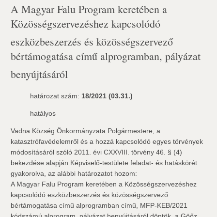
A Magyar Falu Program keretében a
Közösségszervezéshez kapcsolódó
eszközbeszerzés és közösségszervező
bértámogatása című alprogramban, pályázat
benyújtásáról
határozat szám:
18/2021 (03.31.)
hatályos
Vadna Község Önkormányzata Polgármestere, a
katasztrófavédelemről és a hozzá kapcsolódó egyes törvények
módosításáról szóló 2011. évi CXXVIII. törvény 46. § (4)
bekezdése alapján Képviselő-testülete feladat- és hatáskörét
gyakorolva, az alábbi határozatot hozom:
A Magyar Falu Program keretében a Közösségszervezéshez
kapcsolódó eszközbeszerzés és közösségszervező
bértámogatása című alprogramban című, MFP-KEB/2021
kódszámú alprogram, pályázat benyújtásáról döntök, a Göőz