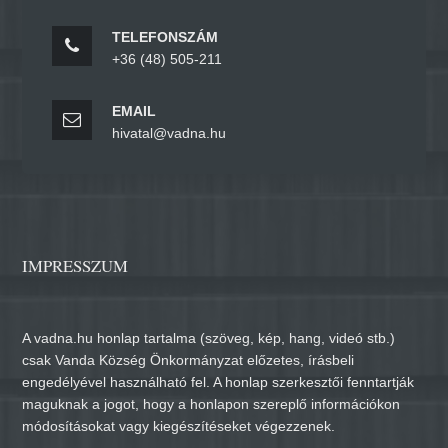
TELEFONSZÁM
+36 (48) 505-211
EMAIL
hivatal@vadna.hu
IMPRESSZUM
A vadna.hu honlap tartalma (szöveg, kép, hang, videó stb.)
csak Vanda Község Önkormányzat előzetes, írásbeli
engedélyével használható fel. A honlap szerkesztői fenntartják
maguknak a jogot, hogy a honlapon szereplő információkon
módosításokat vagy kiegészítéseket végezzenek.