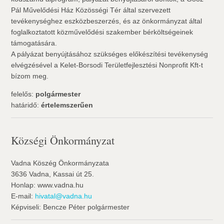
Pál Művelődési Ház Közösségi Tér által szervezett
tevékenységhez eszközbeszerzés, és az önkormányzat által
foglalkoztatott közművelődési szakember bérköltségeinek
támogatására.
A pályázat benyújtásához szükséges előkészítési tevékenység
elvégzésével a Kelet-Borsodi Területfejlesztési Nonprofit Kft-t
bízom meg.
felelős:
polgármester
határidő:
értelemszerűen
Községi Önkormányzat
Vadna Köszég Önkormányzata
3636 Vadna, Kassai út 25.
Honlap: www.vadna.hu
E-mail:
hivatal@vadna.hu
Képviseli: Bencze Péter polgármester