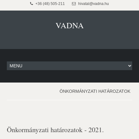
+36 (48) 505-211
hivatal@vadna.hu
VADNA
ÖNKORMÁNYZATI HATÁROZATOK
Önkormányzati határozatok - 2021.