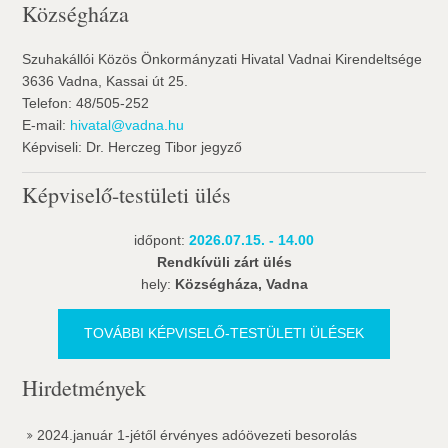
Községháza
Szuhakállói Közös Önkormányzati Hivatal Vadnai Kirendeltsége
3636 Vadna, Kassai út 25.
Telefon: 48/505-252
E-mail:
hivatal@vadna.hu
Képviseli: Dr. Herczeg Tibor jegyző
Képviselő-testületi ülés
időpont:
2026.07.15. - 14.00
Rendkívüli zárt ülés
hely:
Községháza, Vadna
TOVÁBBI KÉPVISELŐ-TESTÜLETI ÜLÉSEK
Hirdetmények
2024.január 1-jétől érvényes adóövezeti besorolás