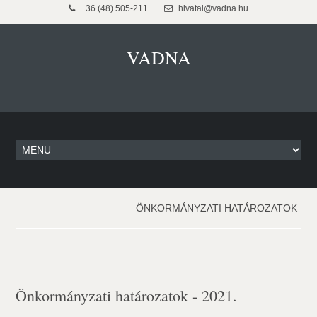
+36 (48) 505-211
hivatal@vadna.hu
VADNA
ÖNKORMÁNYZATI HATÁROZATOK
Önkormányzati határozatok - 2021.