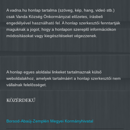
A vadna.hu honlap tartalma (szöveg, kép, hang, videó stb.)
csak Vanda Község Önkormányzat előzetes, írásbeli
engedélyével használható fel. A honlap szerkesztői fenntartják
maguknak a jogot, hogy a honlapon szereplő információkon
módosításokat vagy kiegészítéseket végezzenek.
A honlap egyes aloldalai linkeket tartalmaznak külső
weboldalakhoz, amelyek tartalmáért a honlap szerkesztői nem
vállalnak felelősséget.
KÖZÉRDEKŰ
Borsod-Abaúj-Zemplén Megyei Kormányhivatal