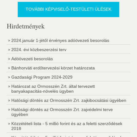
TOVÁBBI KÉPVISELŐ-TESTÜLETI ÜLÉSEK
Hirdetmények
2024.január 1-jétől érvényes adóövezeti besorolás
2024. évi közbeszerzési terv
Adóövezeti besorolás
Bánhorváti erdőtervezési körzet határozata
Gazdasági Program 2024-2029
Határozat az Ormosszén Zrt. által tervezett
banyakapacitás-növelés ügyben
Hatósági döntés az Ormosszén Zrt. zajkibocsátási ügyében
Hatósági döntés az Ormosszén Zrt. zajvédelmi terve
ügyében
Közzétételi lista - 5 millió forint és az a feletti szerződések
2018