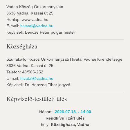
Vadna Köszég Önkormányzata
3636 Vadna, Kassai út 25.
Honlap: www.vadna.hu
E-mail:
hivatal@vadna.hu
Képviseli: Bencze Péter polgármester
Községháza
Szuhakállói Közös Önkormányzati Hivatal Vadnai Kirendeltsége
3636 Vadna, Kassai út 25.
Telefon: 48/505-252
E-mail:
hivatal@vadna.hu
Képviseli: Dr. Herczeg Tibor jegyző
Képviselő-testületi ülés
időpont:
2026.07.15. - 14.00
Rendkívüli zárt ülés
hely:
Községháza, Vadna