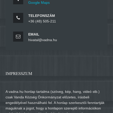
Google Maps
TELEFONSZÁM
+36 (48) 505-211
EMAIL
hivatal@vadna.hu
IMPRESSZUM
A vadna.hu honlap tartalma (szöveg, kép, hang, videó stb.)
csak Vanda Község Önkormányzat előzetes, írásbeli
engedélyével használható fel. A honlap szerkesztői fenntartják
maguknak a jogot, hogy a honlapon szereplő információkon