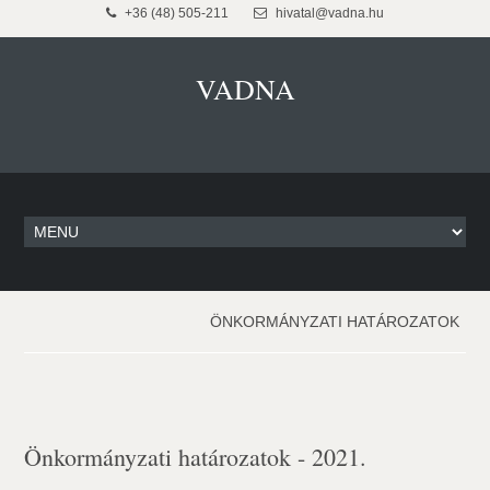
+36 (48) 505-211
hivatal@vadna.hu
VADNA
ÖNKORMÁNYZATI HATÁROZATOK
Önkormányzati határozatok - 2021.