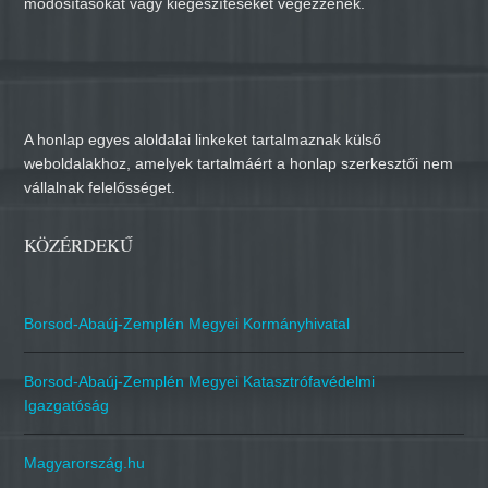
módosításokat vagy kiegészítéseket végezzenek.
A honlap egyes aloldalai linkeket tartalmaznak külső
weboldalakhoz, amelyek tartalmáért a honlap szerkesztői nem
vállalnak felelősséget.
KÖZÉRDEKŰ
Borsod-Abaúj-Zemplén Megyei Kormányhivatal
Borsod-Abaúj-Zemplén Megyei Katasztrófavédelmi
Igazgatóság
Magyarország.hu