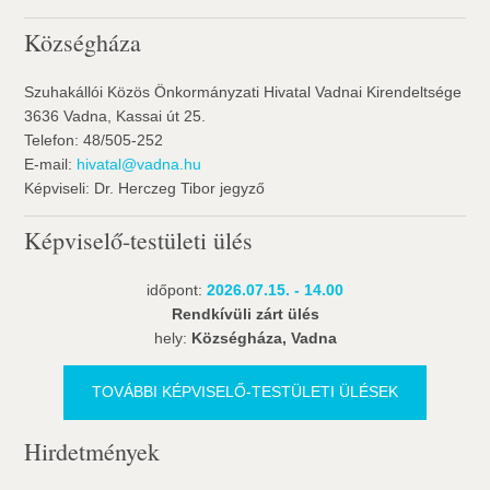
Községháza
Szuhakállói Közös Önkormányzati Hivatal Vadnai Kirendeltsége
3636 Vadna, Kassai út 25.
Telefon: 48/505-252
E-mail:
hivatal@vadna.hu
Képviseli: Dr. Herczeg Tibor jegyző
Képviselő-testületi ülés
időpont:
2026.07.15. - 14.00
Rendkívüli zárt ülés
hely:
Községháza, Vadna
TOVÁBBI KÉPVISELŐ-TESTÜLETI ÜLÉSEK
Hirdetmények