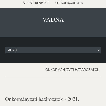
+36 (48) 505-211
hivatal@vadna.hu
VADNA
ÖNKORMÁNYZATI HATÁROZATOK
Önkormányzati határozatok - 2021.