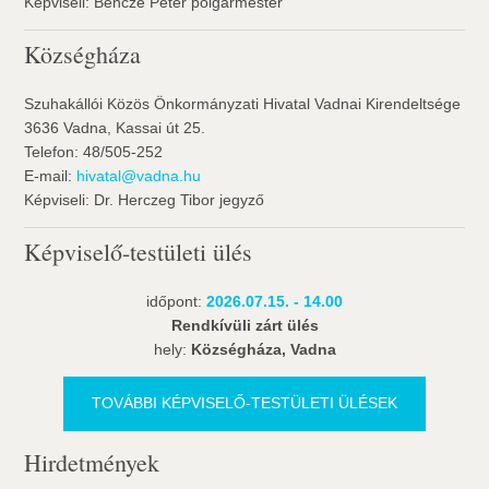
Képviseli: Bencze Péter polgármester
Községháza
Szuhakállói Közös Önkormányzati Hivatal Vadnai Kirendeltsége
3636 Vadna, Kassai út 25.
Telefon: 48/505-252
E-mail:
hivatal@vadna.hu
Képviseli: Dr. Herczeg Tibor jegyző
Képviselő-testületi ülés
időpont:
2026.07.15. - 14.00
Rendkívüli zárt ülés
hely:
Községháza, Vadna
TOVÁBBI KÉPVISELŐ-TESTÜLETI ÜLÉSEK
Hirdetmények