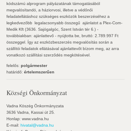
kódszámú alprogram pályázatának támogatásából
megvalósítandó, a háziorvosi, illetve a védőnői
feladatellátáshoz szükséges eszközök beszerzéséhez a
legkedvezőbb  legalacsonyabb összegű  ajánlatot a Plex-Com-
Medik Kft (3636. Sajógalgóc, Szent István tér 6.) -
továbbiakban: ajánlattevő - nyújtotta be, bruttó: 2.789.997 Ft
összeggel. Így az eszközbeszerzés megvalósítás során a
szállítói feladatok ellátásával ajánlattevőt bízom meg, az arra
vonatkozó szállítási szerződés megkötésével.
felelős:
polgármester
határidő:
értelemszerűen
Községi Önkormányzat
Vadna Köszég Önkormányzata
3636 Vadna, Kassai út 25.
Honlap: www.vadna.hu
E-mail:
hivatal@vadna.hu