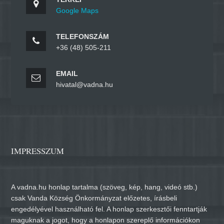
Google Maps
TELEFONSZÁM
+36 (48) 505-211
EMAIL
hivatal@vadna.hu
IMPRESSZUM
A vadna.hu honlap tartalma (szöveg, kép, hang, videó stb.)
csak Vanda Község Önkormányzat előzetes, írásbeli
engedélyével használható fel. A honlap szerkesztői fenntartják
maguknak a jogot, hogy a honlapon szereplő információkon