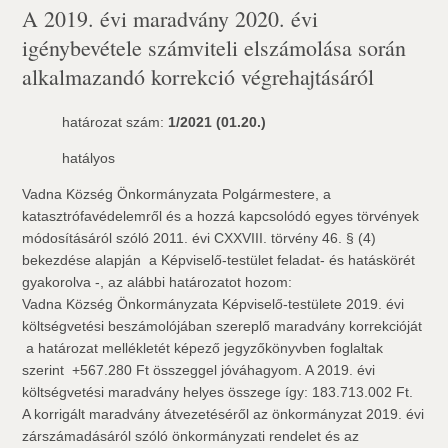
A 2019. évi maradvány 2020. évi
igénybevétele számviteli elszámolása során
alkalmazandó korrekció végrehajtásáról
határozat szám:
1/2021 (01.20.)
hatályos
Vadna Község Önkormányzata Polgármestere, a
katasztrófavédelemről és a hozzá kapcsolódó egyes törvények
módosításáról szóló 2011. évi CXXVIII. törvény 46. § (4)
bekezdése alapján  a Képviselő-testület feladat- és hatáskörét
gyakorolva -, az alábbi határozatot hozom:
Vadna Község Önkormányzata Képviselő-testülete 2019. évi
költségvetési beszámolójában szereplő maradvány korrekcióját
 a határozat mellékletét képező jegyzőkönyvben foglaltak
szerint  +567.280 Ft összeggel jóváhagyom. A 2019. évi
költségvetési maradvány helyes összege így: 183.713.002 Ft.
A korrigált maradvány átvezetéséről az önkormányzat 2019. évi
zárszámadásáról szóló önkormányzati rendelet és az