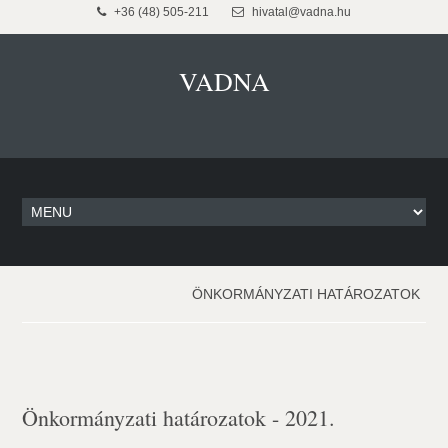
+36 (48) 505-211
hivatal@vadna.hu
VADNA
ÖNKORMÁNYZATI HATÁROZATOK
Önkormányzati határozatok - 2021.