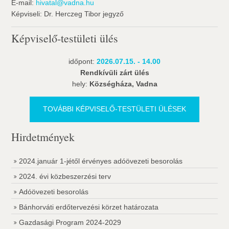
E-mail:
hivatal@vadna.hu
Képviseli: Dr. Herczeg Tibor jegyző
Képviselő-testületi ülés
időpont:
2026.07.15. - 14.00
Rendkívüli zárt ülés
hely:
Községháza, Vadna
TOVÁBBI KÉPVISELŐ-TESTÜLETI ÜLÉSEK
Hirdetmények
2024.január 1-jétől érvényes adóövezeti besorolás
2024. évi közbeszerzési terv
Adóövezeti besorolás
Bánhorváti erdőtervezési körzet határozata
Gazdasági Program 2024-2029