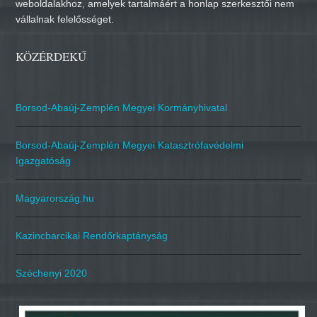
weboldalakhoz, amelyek tartalmáért a honlap szerkesztői nem
vállalnak felelősséget.
KÖZÉRDEKŰ
Borsod-Abaúj-Zemplén Megyei Kormányhivatal
Borsod-Abaúj-Zemplén Megyei Katasztrófavédelmi
Igazgatóság
Magyarország.hu
Kazincbarcikai Rendőrkaptányság
Széchenyi 2020