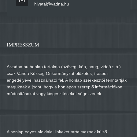
hivatal@vadna.hu
IMPRESSZUM
A vadna.hu honlap tartalma (szöveg, kép, hang, videó stb.)
csak Vanda Község Önkormányzat előzetes, írásbeli
engedélyével használható fel. A honlap szerkesztői fenntartják
maguknak a jogot, hogy a honlapon szereplő információkon
módosításokat vagy kiegészítéseket végezzenek.
A honlap egyes aloldalai linkeket tartalmaznak külső