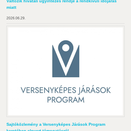
Változik hivatali ügyintézés rendje a rendkívüli időjárás
miatt
2026.06.29.
Sajtóközlemény a Versenyképes Járások Program
keretében elnyert támogatásról