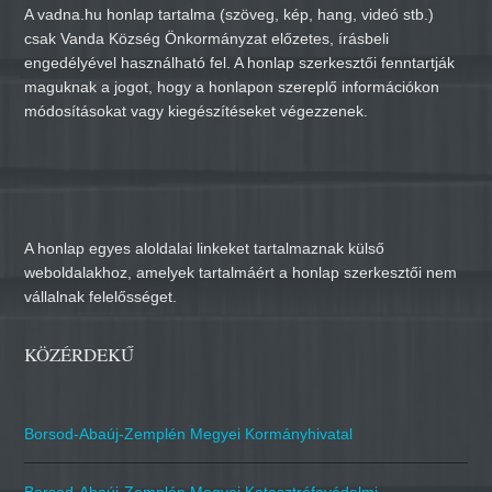
A vadna.hu honlap tartalma (szöveg, kép, hang, videó stb.)
csak Vanda Község Önkormányzat előzetes, írásbeli
engedélyével használható fel. A honlap szerkesztői fenntartják
maguknak a jogot, hogy a honlapon szereplő információkon
módosításokat vagy kiegészítéseket végezzenek.
A honlap egyes aloldalai linkeket tartalmaznak külső
weboldalakhoz, amelyek tartalmáért a honlap szerkesztői nem
vállalnak felelősséget.
KÖZÉRDEKŰ
Borsod-Abaúj-Zemplén Megyei Kormányhivatal