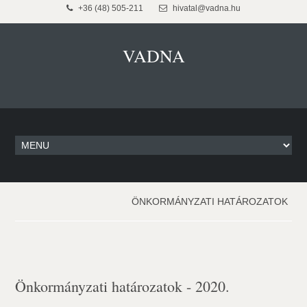
+36 (48) 505-211
hivatal@vadna.hu
VADNA
ÖNKORMÁNYZATI HATÁROZATOK
Önkormányzati határozatok - 2020.