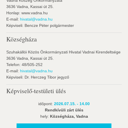
Vadna Köszég Önkormányzata
3636 Vadna, Kassai út 25.
Honlap: www.vadna.hu
E-mail:
hivatal@vadna.hu
Képviseli: Bencze Péter polgármester
Községháza
Szuhakállói Közös Önkormányzati Hivatal Vadnai Kirendeltsége
3636 Vadna, Kassai út 25.
Telefon: 48/505-252
E-mail:
hivatal@vadna.hu
Képviseli: Dr. Herczeg Tibor jegyző
Képviselő-testületi ülés
időpont:
2026.07.15. - 14.00
Rendkívüli zárt ülés
hely:
Községháza, Vadna