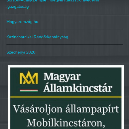
Borsod-Abaúj-Zemplén Megyei Katasztrófavédelmi
Igazgatóság
Magyarország.hu
Kazincbarcikai Rendőrkaptányság
Széchenyi 2020