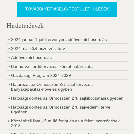
TOVÁBBI KÉPVISELŐ-TESTÜLETI ÜLÉSEK
Hirdetmények
2024.január 1-jétől érvényes adóövezeti besorolás
2024. évi közbeszerzési terv
Adóövezeti besorolás
Bánhorváti erdőtervezési körzet határozata
Gazdasági Program 2024-2029
Határozat az Ormosszén Zrt. által tervezett
banyakapacitás-növelés ügyben
Hatósági döntés az Ormosszén Zrt. zajkibocsátási ügyében
Hatósági döntés az Ormosszén Zrt. zajvédelmi terve
ügyében
Közzétételi lista - 5 millió forint és az a feletti szerződések
2018