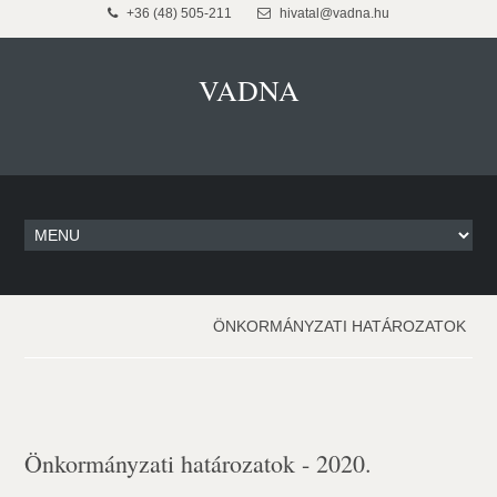
+36 (48) 505-211
hivatal@vadna.hu
VADNA
ÖNKORMÁNYZATI HATÁROZATOK
Önkormányzati határozatok - 2020.