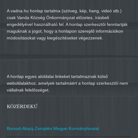
A vadna.hu honlap tartalma (szöveg, kép, hang, videó stb.)
csak Vanda Község Önkormányzat előzetes, írásbeli
engedélyével használható fel. A honlap szerkesztői fenntartják
maguknak a jogot, hogy a honlapon szereplő információkon
módosításokat vagy kiegészítéseket végezzenek.
A honlap egyes aloldalai linkeket tartalmaznak külső
weboldalakhoz, amelyek tartalmáért a honlap szerkesztői nem
vállalnak felelősséget.
KÖZÉRDEKŰ
Borsod-Abaúj-Zemplén Megyei Kormányhivatal