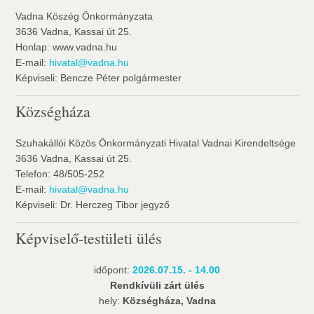
Vadna Köszég Önkormányzata
3636 Vadna, Kassai út 25.
Honlap: www.vadna.hu
E-mail:
hivatal@vadna.hu
Képviseli: Bencze Péter polgármester
Községháza
Szuhakállói Közös Önkormányzati Hivatal Vadnai Kirendeltsége
3636 Vadna, Kassai út 25.
Telefon: 48/505-252
E-mail:
hivatal@vadna.hu
Képviseli: Dr. Herczeg Tibor jegyző
Képviselő-testületi ülés
időpont:
2026.07.15. - 14.00
Rendkívüli zárt ülés
hely:
Községháza, Vadna