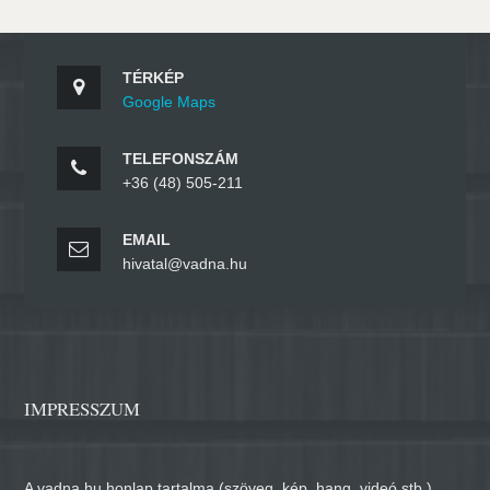
TÉRKÉP
Google Maps
TELEFONSZÁM
+36 (48) 505-211
EMAIL
hivatal@vadna.hu
IMPRESSZUM
A vadna.hu honlap tartalma (szöveg, kép, hang, videó stb.)