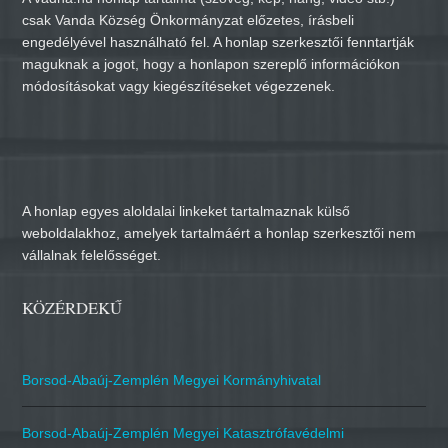
csak Vanda Község Önkormányzat előzetes, írásbeli
engedélyével használható fel. A honlap szerkesztői fenntartják
maguknak a jogot, hogy a honlapon szereplő információkon
módosításokat vagy kiegészítéseket végezzenek.
A honlap egyes aloldalai linkeket tartalmaznak külső
weboldalakhoz, amelyek tartalmáért a honlap szerkesztői nem
vállalnak felelősséget.
KÖZÉRDEKŰ
Borsod-Abaúj-Zemplén Megyei Kormányhivatal
Borsod-Abaúj-Zemplén Megyei Katasztrófavédelmi