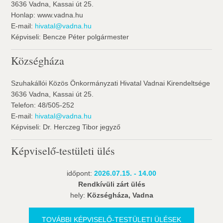
3636 Vadna, Kassai út 25.
Honlap: www.vadna.hu
E-mail:
hivatal@vadna.hu
Képviseli: Bencze Péter polgármester
Községháza
Szuhakállói Közös Önkormányzati Hivatal Vadnai Kirendeltsége
3636 Vadna, Kassai út 25.
Telefon: 48/505-252
E-mail:
hivatal@vadna.hu
Képviseli: Dr. Herczeg Tibor jegyző
Képviselő-testületi ülés
időpont:
2026.07.15. - 14.00
Rendkívüli zárt ülés
hely:
Községháza, Vadna
TOVÁBBI KÉPVISELŐ-TESTÜLETI ÜLÉSEK