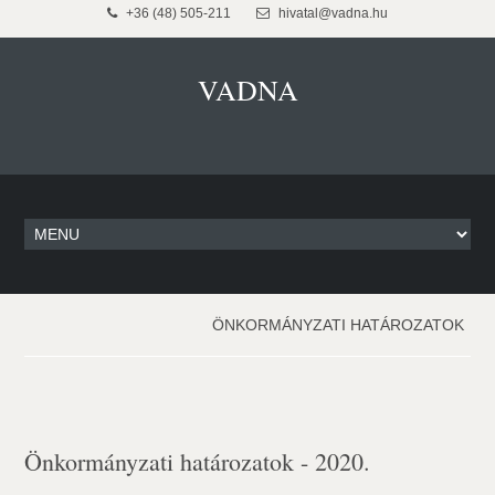
+36 (48) 505-211
hivatal@vadna.hu
VADNA
ÖNKORMÁNYZATI HATÁROZATOK
Önkormányzati határozatok - 2020.