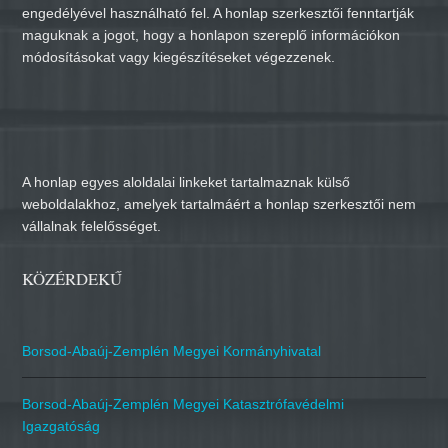
engedélyével használható fel. A honlap szerkesztői fenntartják
maguknak a jogot, hogy a honlapon szereplő információkon
módosításokat vagy kiegészítéseket végezzenek.
A honlap egyes aloldalai linkeket tartalmaznak külső
weboldalakhoz, amelyek tartalmáért a honlap szerkesztői nem
vállalnak felelősséget.
KÖZÉRDEKŰ
Borsod-Abaúj-Zemplén Megyei Kormányhivatal
Borsod-Abaúj-Zemplén Megyei Katasztrófavédelmi
Igazgatóság