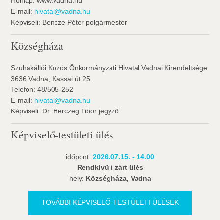
Honlap: www.vadna.hu
E-mail:
hivatal@vadna.hu
Képviseli: Bencze Péter polgármester
Községháza
Szuhakállói Közös Önkormányzati Hivatal Vadnai Kirendeltsége
3636 Vadna, Kassai út 25.
Telefon: 48/505-252
E-mail:
hivatal@vadna.hu
Képviseli: Dr. Herczeg Tibor jegyző
Képviselő-testületi ülés
időpont:
2026.07.15. - 14.00
Rendkívüli zárt ülés
hely:
Községháza, Vadna
TOVÁBBI KÉPVISELŐ-TESTÜLETI ÜLÉSEK