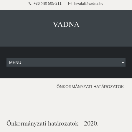
+36 (48) 505-211
hivatal@vadna.hu
VADNA
ÖNKORMÁNYZATI HATÁROZATOK
Önkormányzati határozatok - 2020.