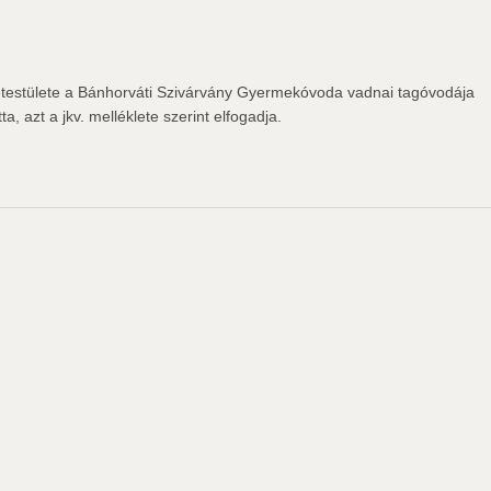
estülete a Bánhorváti Szivárvány Gyermekóvoda vadnai tagóvodája
a, azt a jkv. melléklete szerint elfogadja.