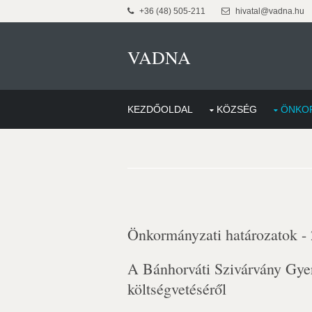
+36 (48) 505-211
hivatal@vadna.hu
VADNA
KEZDŐOLDAL
KÖZSÉG
ÖNKO
Önkormányzati határozatok -
A Bánhorváti Szivárvány Gye
költségvetéséről