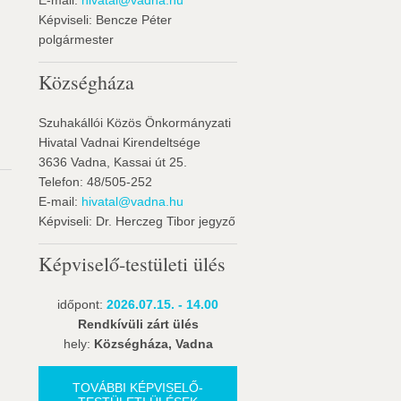
E-mail:
hivatal@vadna.hu
Képviseli: Bencze Péter
polgármester
Községháza
Szuhakállói Közös Önkormányzati
Hivatal Vadnai Kirendeltsége
3636 Vadna, Kassai út 25.
Telefon: 48/505-252
E-mail:
hivatal@vadna.hu
Képviseli: Dr. Herczeg Tibor jegyző
Képviselő-testületi ülés
időpont:
2026.07.15. - 14.00
Rendkívüli zárt ülés
hely:
Községháza, Vadna
TOVÁBBI KÉPVISELŐ-