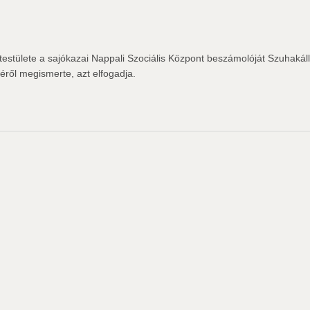
stülete a sajókazai Nappali Szociális Központ beszámolóját Szuhakál
ről megismerte, azt elfogadja.