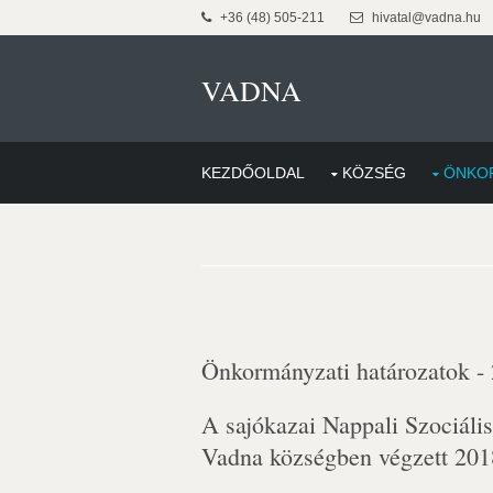
+36 (48) 505-211
hivatal@vadna.hu
VADNA
KEZDŐOLDAL
KÖZSÉG
ÖNKO
Önkormányzati határozatok -
A sajókazai Nappali Szociáli
Vadna községben végzett 2018