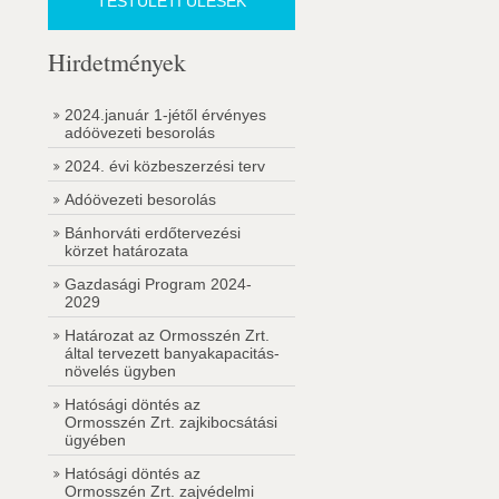
TESTÜLETI ÜLÉSEK
Hirdetmények
2024.január 1-jétől érvényes
adóövezeti besorolás
2024. évi közbeszerzési terv
Adóövezeti besorolás
Bánhorváti erdőtervezési
körzet határozata
Gazdasági Program 2024-
2029
Határozat az Ormosszén Zrt.
által tervezett banyakapacitás-
növelés ügyben
Hatósági döntés az
Ormosszén Zrt. zajkibocsátási
ügyében
Hatósági döntés az
Ormosszén Zrt. zajvédelmi