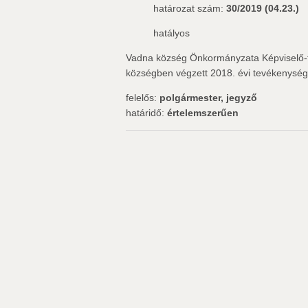
határozat szám:
30/2019 (04.23.)
hatályos
Vadna község Önkormányzata Képviselő-te
községben végzett 2018. évi tevékenységé
felelős:
polgármester, jegyző
határidő:
értelemszerűen