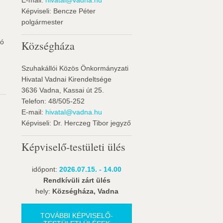
E-mail:
hivatal@vadna.hu
Képviseli: Bencze Péter
polgármester
ló
Községháza
Szuhakállói Közös Önkormányzati
Hivatal Vadnai Kirendeltsége
3636 Vadna, Kassai út 25.
Telefon: 48/505-252
E-mail:
hivatal@vadna.hu
Képviseli: Dr. Herczeg Tibor jegyző
Képviselő-testületi ülés
időpont:
2026.07.15. - 14.00
Rendkívüli zárt ülés
hely:
Községháza, Vadna
TOVÁBBI KÉPVISELŐ-