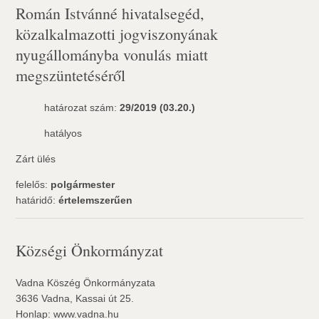
Román Istvánné hivatalsegéd,
közalkalmazotti jogviszonyának
nyugállományba vonulás miatt
megszüntetéséről
határozat szám:
29/2019 (03.20.)
hatályos
Zárt ülés
felelős:
polgármester
határidő:
értelemszerűen
Községi Önkormányzat
Vadna Köszég Önkormányzata
3636 Vadna, Kassai út 25.
Honlap: www.vadna.hu