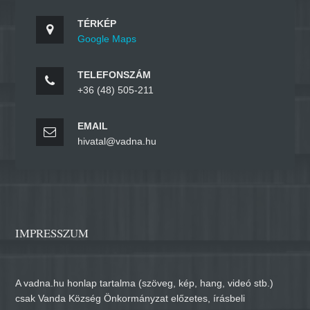
TÉRKÉP
Google Maps
TELEFONSZÁM
+36 (48) 505-211
EMAIL
hivatal@vadna.hu
IMPRESSZUM
A vadna.hu honlap tartalma (szöveg, kép, hang, videó stb.)
csak Vanda Község Önkormányzat előzetes, írásbeli