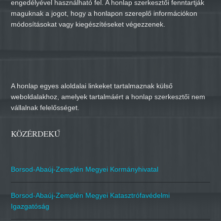
engedélyével használható fel. A honlap szerkesztői fenntartják
maguknak a jogot, hogy a honlapon szereplő információkon
módosításokat vagy kiegészítéseket végezzenek.
A honlap egyes aloldalai linkeket tartalmaznak külső
weboldalakhoz, amelyek tartalmáért a honlap szerkesztői nem
vállalnak felelősséget.
KÖZÉRDEKŰ
Borsod-Abaúj-Zemplén Megyei Kormányhivatal
Borsod-Abaúj-Zemplén Megyei Katasztrófavédelmi
Igazgatóság