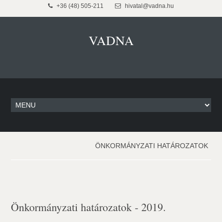
+36 (48) 505-211
hivatal@vadna.hu
VADNA
ÖNKORMÁNYZATI HATÁROZATOK
Önkormányzati határozatok - 2019.