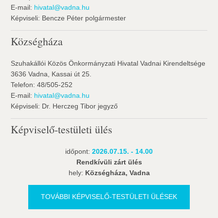
E-mail:
hivatal@vadna.hu
Képviseli: Bencze Péter polgármester
Községháza
Szuhakállói Közös Önkormányzati Hivatal Vadnai Kirendeltsége
3636 Vadna, Kassai út 25.
Telefon: 48/505-252
E-mail:
hivatal@vadna.hu
Képviseli: Dr. Herczeg Tibor jegyző
Képviselő-testületi ülés
időpont:
2026.07.15. - 14.00
Rendkívüli zárt ülés
hely:
Községháza, Vadna
TOVÁBBI KÉPVISELŐ-TESTÜLETI ÜLÉSEK