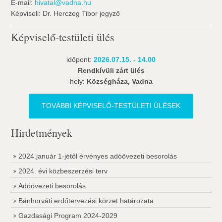
E-mail:
hivatal@vadna.hu
Képviseli: Dr. Herczeg Tibor jegyző
Képviselő-testületi ülés
időpont:
2026.07.15. - 14.00
Rendkívüli zárt ülés
hely:
Községháza, Vadna
TOVÁBBI KÉPVISELŐ-TESTÜLETI ÜLÉSEK
Hirdetmények
2024.január 1-jétől érvényes adóövezeti besorolás
2024. évi közbeszerzési terv
Adóövezeti besorolás
Bánhorváti erdőtervezési körzet határozata
Gazdasági Program 2024-2029