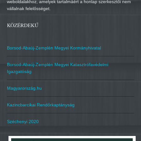
weboldalakhoz, amelyek tartalmáért a honlap szerkesztői nem
vállalnak felelősséget.
KÖZÉRDEKŰ
Borsod-Abaúj-Zemplén Megyei Kormányhivatal
Borsod-Abaúj-Zemplén Megyei Katasztrófavédelmi
Igazgatóság
Magyarország.hu
Kazincbarcikai Rendőrkaptányság
Széchenyi 2020