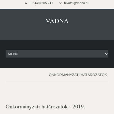
+36 (48) 505-211
hivatal@vadna.hu
VADNA
ÖNKORMÁNYZATI HATÁROZATOK
Önkormányzati határozatok - 2019.