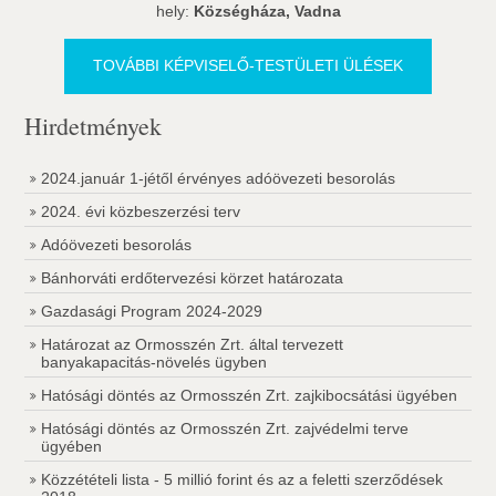
hely:
Községháza, Vadna
TOVÁBBI KÉPVISELŐ-TESTÜLETI ÜLÉSEK
Hirdetmények
2024.január 1-jétől érvényes adóövezeti besorolás
2024. évi közbeszerzési terv
Adóövezeti besorolás
Bánhorváti erdőtervezési körzet határozata
Gazdasági Program 2024-2029
Határozat az Ormosszén Zrt. által tervezett
banyakapacitás-növelés ügyben
Hatósági döntés az Ormosszén Zrt. zajkibocsátási ügyében
Hatósági döntés az Ormosszén Zrt. zajvédelmi terve
ügyében
Közzétételi lista - 5 millió forint és az a feletti szerződések