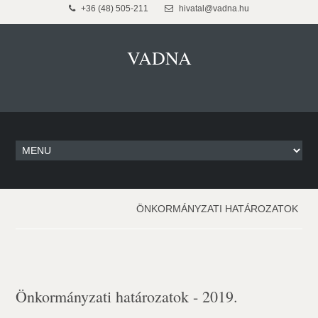
+36 (48) 505-211
hivatal@vadna.hu
VADNA
ÖNKORMÁNYZATI HATÁROZATOK
Önkormányzati határozatok - 2019.