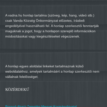
A vadna.hu honlap tartalma (szöveg, kép, hang, videó stb.)
csak Vanda Község Önkormányzat előzetes, írásbeli
engedélyével használható fel. A honlap szerkesztői fenntartják
maguknak a jogot, hogy a honlapon szereplő információkon
módosításokat vagy kiegészítéseket végezzenek.
A honlap egyes aloldalai linkeket tartalmaznak külső
weboldalakhoz, amelyek tartalmáért a honlap szerkesztői nem
vállalnak felelősséget.
KÖZÉRDEKŰ
Borsod-Abaúj-Zemplén Megyei Kormányhivatal