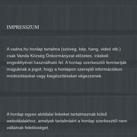
IMPRESSZUM
A vadna.hu honlap tartalma (szöveg, kép, hang, videó stb.)
csak Vanda Község Önkormányzat előzetes, írásbeli
engedélyével használható fel. A honlap szerkesztői fenntartják
maguknak a jogot, hogy a honlapon szereplő információkon
módosításokat vagy kiegészítéseket végezzenek.
A honlap egyes aloldalai linkeket tartalmaznak külső
weboldalakhoz, amelyek tartalmáért a honlap szerkesztői nem
vállalnak felelősséget.