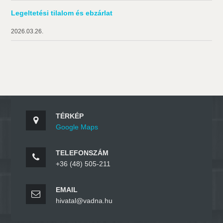
Legeltetési tilalom és ebzárlat
2026.03.26.
TÉRKÉP
Google Maps
TELEFONSZÁM
+36 (48) 505-211
EMAIL
hivatal@vadna.hu