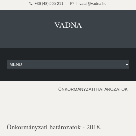
+36 (48) 505-211
hivatal@vadna.hu
VADNA
ÖNKORMÁNYZATI HATÁROZATOK
Önkormányzati határozatok - 2018.