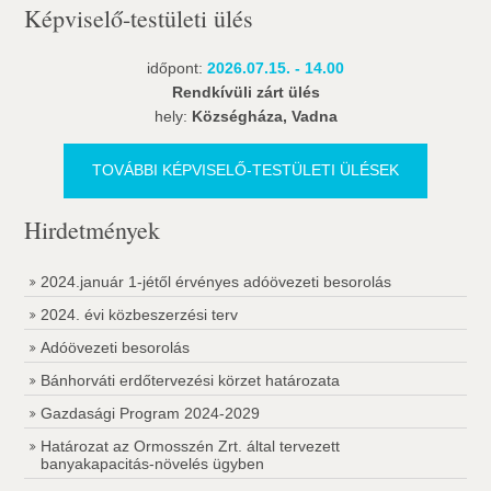
Képviselő-testületi ülés
időpont:
2026.07.15. - 14.00
Rendkívüli zárt ülés
hely:
Községháza, Vadna
TOVÁBBI KÉPVISELŐ-TESTÜLETI ÜLÉSEK
Hirdetmények
2024.január 1-jétől érvényes adóövezeti besorolás
2024. évi közbeszerzési terv
Adóövezeti besorolás
Bánhorváti erdőtervezési körzet határozata
Gazdasági Program 2024-2029
Határozat az Ormosszén Zrt. által tervezett
banyakapacitás-növelés ügyben