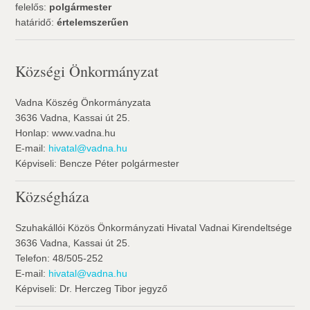
felelős:
polgármester
határidő:
értelemszerűen
Községi Önkormányzat
Vadna Köszég Önkormányzata
3636 Vadna, Kassai út 25.
Honlap: www.vadna.hu
E-mail:
hivatal@vadna.hu
Képviseli: Bencze Péter polgármester
Községháza
Szuhakállói Közös Önkormányzati Hivatal Vadnai Kirendeltsége
3636 Vadna, Kassai út 25.
Telefon: 48/505-252
E-mail:
hivatal@vadna.hu
Képviseli: Dr. Herczeg Tibor jegyző