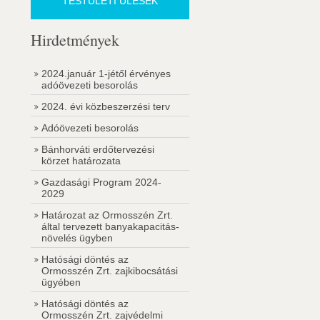
TESTÜLETI ÜLÉSEK
Hirdetmények
2024.január 1-jétől érvényes
adóövezeti besorolás
2024. évi közbeszerzési terv
Adóövezeti besorolás
Bánhorváti erdőtervezési
körzet határozata
Gazdasági Program 2024-
2029
Határozat az Ormosszén Zrt.
által tervezett banyakapacitás-
növelés ügyben
Hatósági döntés az
Ormosszén Zrt. zajkibocsátási
ügyében
Hatósági döntés az
Ormosszén Zrt. zajvédelmi