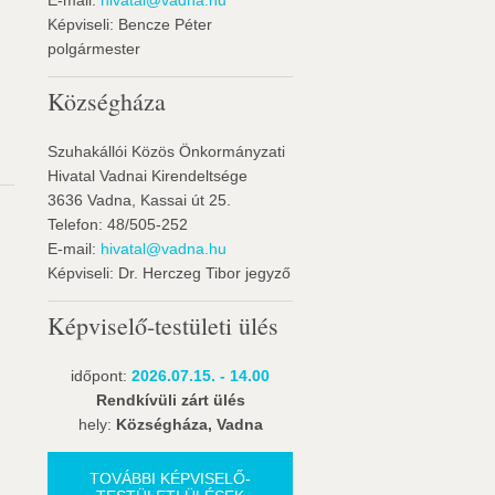
E-mail:
hivatal@vadna.hu
Képviseli: Bencze Péter
polgármester
Községháza
Szuhakállói Közös Önkormányzati
Hivatal Vadnai Kirendeltsége
3636 Vadna, Kassai út 25.
Telefon: 48/505-252
E-mail:
hivatal@vadna.hu
Képviseli: Dr. Herczeg Tibor jegyző
Képviselő-testületi ülés
időpont:
2026.07.15. - 14.00
Rendkívüli zárt ülés
hely:
Községháza, Vadna
TOVÁBBI KÉPVISELŐ-