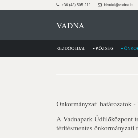
+36 (48) 505-211
hivatal@vadna.hu
VADNA
KEZDŐOLDAL
KÖZSÉG
ÖNKO
Önkormányzati határozatok -
A Vadnapark Üdülőközpont ter
térítésmentes önkormányzati t