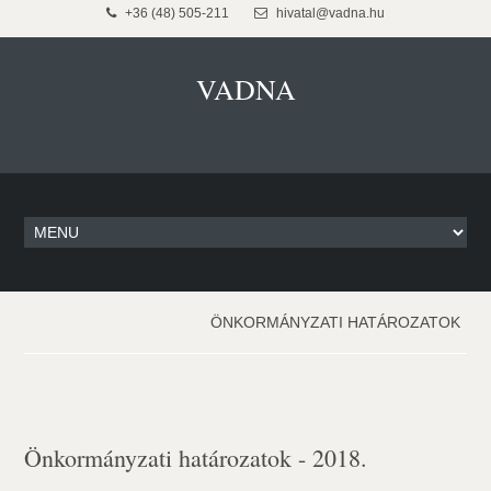
+36 (48) 505-211
hivatal@vadna.hu
VADNA
ÖNKORMÁNYZATI HATÁROZATOK
Önkormányzati határozatok - 2018.