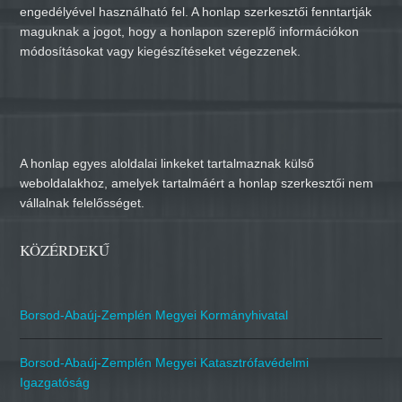
engedélyével használható fel. A honlap szerkesztői fenntartják
maguknak a jogot, hogy a honlapon szereplő információkon
módosításokat vagy kiegészítéseket végezzenek.
A honlap egyes aloldalai linkeket tartalmaznak külső
weboldalakhoz, amelyek tartalmáért a honlap szerkesztői nem
vállalnak felelősséget.
KÖZÉRDEKŰ
Borsod-Abaúj-Zemplén Megyei Kormányhivatal
Borsod-Abaúj-Zemplén Megyei Katasztrófavédelmi
Igazgatóság