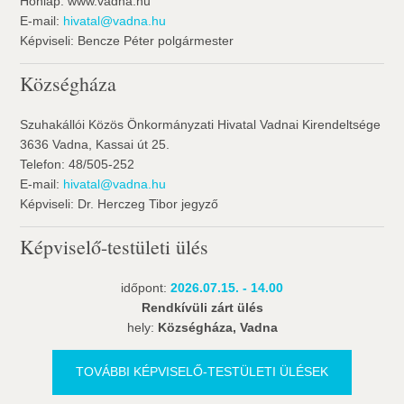
Honlap: www.vadna.hu
E-mail:
hivatal@vadna.hu
Képviseli: Bencze Péter polgármester
Községháza
Szuhakállói Közös Önkormányzati Hivatal Vadnai Kirendeltsége
3636 Vadna, Kassai út 25.
Telefon: 48/505-252
E-mail:
hivatal@vadna.hu
Képviseli: Dr. Herczeg Tibor jegyző
Képviselő-testületi ülés
időpont:
2026.07.15. - 14.00
Rendkívüli zárt ülés
hely:
Községháza, Vadna
TOVÁBBI KÉPVISELŐ-TESTÜLETI ÜLÉSEK