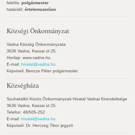
felelős:
polgármester
határidő:
értelemszerűen
Községi Önkormányzat
Vadna Köszég Önkormányzata
3636 Vadna, Kassai út 25.
Honlap: www.vadna.hu
E-mail:
hivatal@vadna.hu
Képviseli: Bencze Péter polgármester
Községháza
Szuhakállói Közös Önkormányzati Hivatal Vadnai Kirendeltsége
3636 Vadna, Kassai út 25.
Telefon: 48/505-252
E-mail:
hivatal@vadna.hu
Képviseli: Dr. Herczeg Tibor jegyző