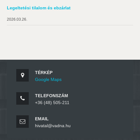
Legeltetési tilalom és ebzárlat
2026.03.26.
TÉRKÉP
Google Maps
TELEFONSZÁM
+36 (48) 505-211
EMAIL
hivatal@vadna.hu