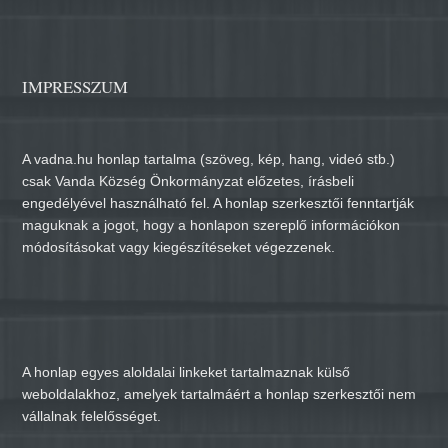
IMPRESSZUM
A vadna.hu honlap tartalma (szöveg, kép, hang, videó stb.)
csak Vanda Község Önkormányzat előzetes, írásbeli
engedélyével használható fel. A honlap szerkesztői fenntartják
maguknak a jogot, hogy a honlapon szereplő információkon
módosításokat vagy kiegészítéseket végezzenek.
A honlap egyes aloldalai linkeket tartalmaznak külső
weboldalakhoz, amelyek tartalmáért a honlap szerkesztői nem
vállalnak felelősséget.