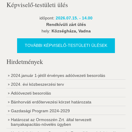
Képviselő-testületi ülés
időpont:
2026.07.15. - 14.00
Rendkívüli zárt ülés
hely:
Községháza, Vadna
TOVÁBBI KÉPVISELŐ-TESTÜLETI ÜLÉSEK
Hirdetmények
2024.január 1-jétől érvényes adóövezeti besorolás
2024. évi közbeszerzési terv
Adóövezeti besorolás
Bánhorváti erdőtervezési körzet határozata
Gazdasági Program 2024-2029
Határozat az Ormosszén Zrt. által tervezett
banyakapacitás-növelés ügyben