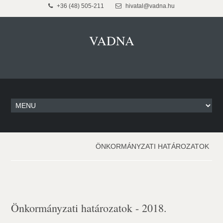
+36 (48) 505-211
hivatal@vadna.hu
VADNA
ÖNKORMÁNYZATI HATÁROZATOK
Önkormányzati határozatok - 2018.