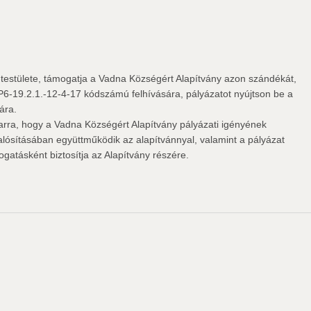
stülete, támogatja a Vadna Községért Alapítvány azon szándékát,
-19.2.1.-12-4-17 kódszámú felhívására, pályázatot nyújtson be a
ára.
l arra, hogy a Vadna Községért Alapítvány pályázati igényének
ósításában együttműködik az alapítvánnyal, valamint a pályázat
gatásként biztosítja az Alapítvány részére.