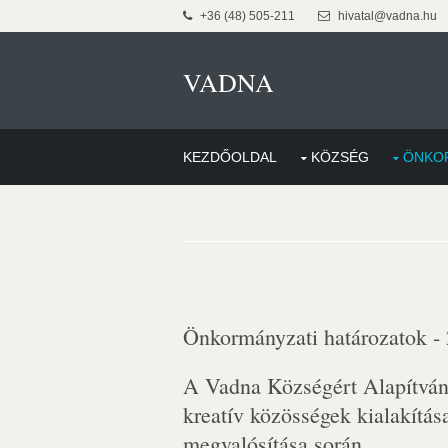
+36 (48) 505-211
hivatal@vadna.hu
VADNA
KEZDŐOLDAL
KÖZSÉG
ÖNKO
Önkormányzati határozatok -
A Vadna Községért Alapítván
kreatív közösségek kialakítása
megvalósítása során.