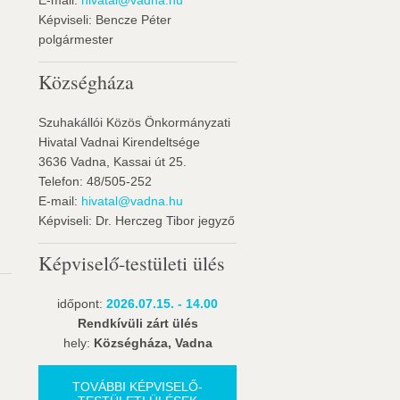
E-mail:
hivatal@vadna.hu
Képviseli: Bencze Péter
polgármester
Községháza
Szuhakállói Közös Önkormányzati
Hivatal Vadnai Kirendeltsége
3636 Vadna, Kassai út 25.
Telefon: 48/505-252
E-mail:
hivatal@vadna.hu
Képviseli: Dr. Herczeg Tibor jegyző
Képviselő-testületi ülés
időpont:
2026.07.15. - 14.00
Rendkívüli zárt ülés
hely:
Községháza, Vadna
TOVÁBBI KÉPVISELŐ-