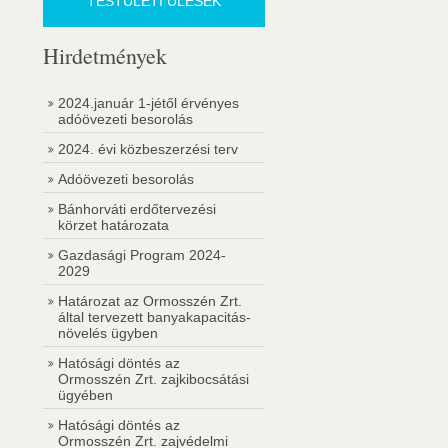
TESTÜLETI ÜLÉSEK
Hirdetmények
2024.január 1-jétől érvényes
adóövezeti besorolás
2024. évi közbeszerzési terv
Adóövezeti besorolás
Bánhorváti erdőtervezési
körzet határozata
Gazdasági Program 2024-
2029
Határozat az Ormosszén Zrt.
által tervezett banyakapacitás-
növelés ügyben
Hatósági döntés az
Ormosszén Zrt. zajkibocsátási
ügyében
Hatósági döntés az
Ormosszén Zrt. zajvédelmi