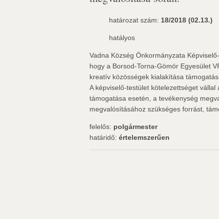
határozat szám:
18/2018 (02.13.)
hatályos
Vadna Község Önkormányzata Képviselő-te
hogy a Borsod-Torna-Gömör Egyesület VP6
kreatív közösségek kialakítása támogatás
A képviselő-testület kötelezettséget válla
támogatása esetén, a tevékenység megval
megvalósításához szükséges forrást, támo
felelős:
polgármester
határidő:
értelemszerűen