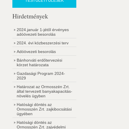
TESTÜLETI ÜLÉSEK
Hirdetmények
2024.január 1-jétől érvényes
adóövezeti besorolás
2024. évi közbeszerzési terv
Adóövezeti besorolás
Bánhorváti erdőtervezési
körzet határozata
Gazdasági Program 2024-
2029
Határozat az Ormosszén Zrt.
által tervezett banyakapacitás-
növelés ügyben
Hatósági döntés az
Ormosszén Zrt. zajkibocsátási
ügyében
Hatósági döntés az
Ormosszén Zrt. zajvédelmi