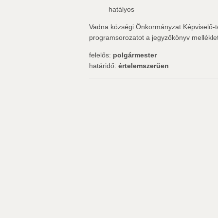
hatályos
Vadna községi Önkormányzat Képviselő-te
programsorozatot a jegyzőkönyv melléklet
felelős:
polgármester
határidő:
értelemszerűen