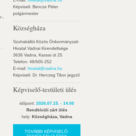
E-mail:
hivatal@vadna.hu
Képviseli: Bencze Péter
polgármester
-,
Községháza
Szuhakállói Közös Önkormányzati
Hivatal Vadnai Kirendeltsége
3636 Vadna, Kassai út 25.
Telefon: 48/505-252
E-mail:
hivatal@vadna.hu
Képviseli: Dr. Herczeg Tibor jegyző
Képviselő-testületi ülés
időpont:
2026.07.15. - 14.00
Rendkívüli zárt ülés
hely:
Községháza, Vadna
TOVÁBBI KÉPVISELŐ-