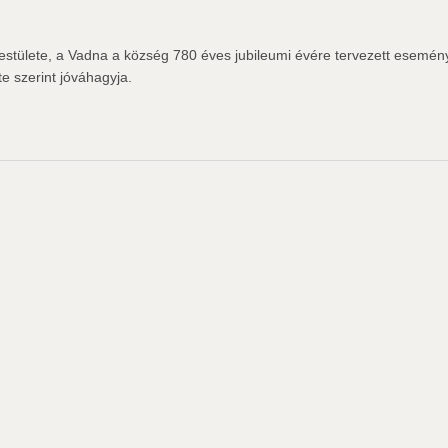
stülete, a Vadna a község 780 éves jubileumi évére tervezett esemény
e szerint jóváhagyja.