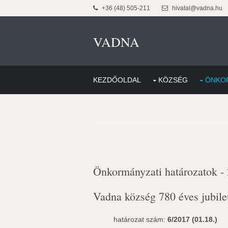
+36 (48) 505-211
hivatal@vadna.hu
VADNA
KEZDŐOLDAL
KÖZSÉG
ÖNKO
Önkormányzati határozatok -
Vadna község 780 éves jubile
határozat szám:
6/2017 (01.18.)