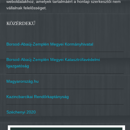
weboldalakhoz, amelyek tartalmáért a honlap szerkesztői nem
vállalnak felelősséget.
KÖZÉRDEKŰ
Borsod-Abaúj-Zemplén Megyei Kormányhivatal
Borsod-Abaúj-Zemplén Megyei Katasztrófavédelmi
Igazgatóság
Magyarország.hu
Kazincbarcikai Rendőrkaptányság
Széchenyi 2020