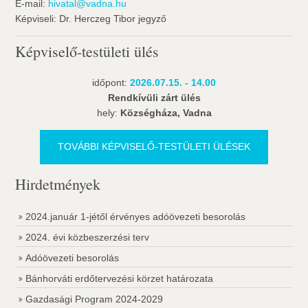
E-mail:
hivatal@vadna.hu
Képviseli: Dr. Herczeg Tibor jegyző
Képviselő-testületi ülés
időpont:
2026.07.15. - 14.00
Rendkívüli zárt ülés
hely:
Községháza, Vadna
TOVÁBBI KÉPVISELŐ-TESTÜLETI ÜLÉSEK
Hirdetmények
2024.január 1-jétől érvényes adóövezeti besorolás
2024. évi közbeszerzési terv
Adóövezeti besorolás
Bánhorváti erdőtervezési körzet határozata
Gazdasági Program 2024-2029