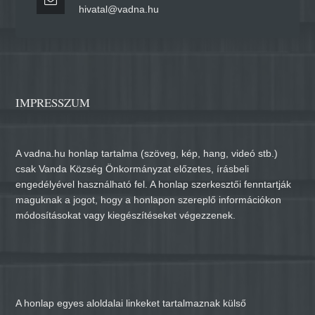
hivatal@vadna.hu
IMPRESSZUM
A vadna.hu honlap tartalma (szöveg, kép, hang, videó stb.)
csak Vanda Község Önkormányzat előzetes, írásbeli
engedélyével használható fel. A honlap szerkesztői fenntartják
maguknak a jogot, hogy a honlapon szereplő információkon
módosításokat vagy kiegészítéseket végezzenek.
A honlap egyes aloldalai linkeket tartalmaznak külső