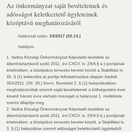
Az önkormányzat saját bevételeinek és
adósságot keletkeztető ügyleteinek
középtávú meghatározásáról
határozat szám:
24/2017 (02.14.)
hatályos
1. Vadna Községi Önkormányzat Képviselő-testülete az
államháztartásról szóló 2011. évi CXCV. tv. 29/A § a.) pontjának
értelmében, a középtávú tervezés keretei között a Stabilitási tv.
45. § (1) bekezdés a) pontja felhatalmazása alapján kiadott
353/2011. (XII. 30.) Korm. Rendelet 2. § (1) bekezdésében
meghatározottak szerinti saját bevételeinek a költségvetési évet
követő három évre várható összegét a határozat 1. melléklete
szerint állapítja meg.
2. Vadna Községi Önkormányzat Képviselő-testülete az
államháztartásról szóló 2011. évi CXCV. tv. 29/A § b.) pontjának
értelmében, a középtávú tervezés keretei között, a Stabilitási tv.
3. § (1) bekezdése szerinti adósságot keletkeztető ügyleteiből