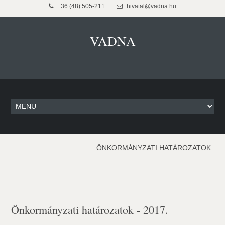
+36 (48) 505-211
hivatal@vadna.hu
VADNA
ÖNKORMÁNYZATI HATÁROZATOK
Önkormányzati határozatok - 2017.