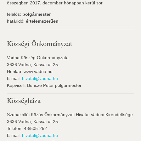
összegben 2017. december hónapban kerül sor.
felelős:
polgármester
határidő:
értelemszerűen
Községi Önkormányzat
Vadna Köszég Önkormányzata
3636 Vadna, Kassai út 25.
Honlap: www.vadna.hu
E-mail:
hivatal@vadna.hu
Képviseli: Bencze Péter polgármester
Községháza
Szuhakállói Közös Önkormányzati Hivatal Vadnai Kirendeltsége
3636 Vadna, Kassai út 25.
Telefon: 48/505-252
E-mail:
hivatal@vadna.hu