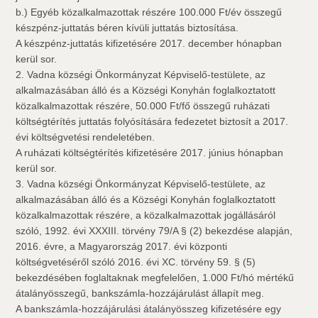
b.) Egyéb közalkalmazottak részére 100.000 Ft/év összegű
készpénz-juttatás béren kívüli juttatás biztosítása.
A készpénz-juttatás kifizetésére 2017. december hónapban
kerül sor.
2. Vadna községi Önkormányzat Képviselő-testülete, az
alkalmazásában álló és a Községi Konyhán foglalkoztatott
közalkalmazottak részére, 50.000 Ft/fő összegű ruházati
költségtérítés juttatás folyósítására fedezetet biztosít a 2017.
évi költségvetési rendeletében.
A ruházati költségtérítés kifizetésére 2017. június hónapban
kerül sor.
3. Vadna községi Önkormányzat Képviselő-testülete, az
alkalmazásában álló és a Községi Konyhán foglalkoztatott
közalkalmazottak részére, a közalkalmazottak jogállásáról
szóló, 1992. évi XXXIII. törvény 79/A § (2) bekezdése alapján,
2016. évre, a Magyarország 2017. évi központi
költségvetéséről szóló 2016. évi XC. törvény 59. § (5)
bekezdésében foglaltaknak megfelelően, 1.000 Ft/hó mértékű
átalányösszegű, bankszámla-hozzájárulást állapít meg.
A bankszámla-hozzájárulási átalányösszeg kifizetésére egy