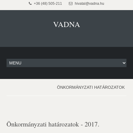
+36 (48) 505-211
hivatal@vadna.hu
VADNA
ÖNKORMÁNYZATI HATÁROZATOK
Önkormányzati határozatok - 2017.