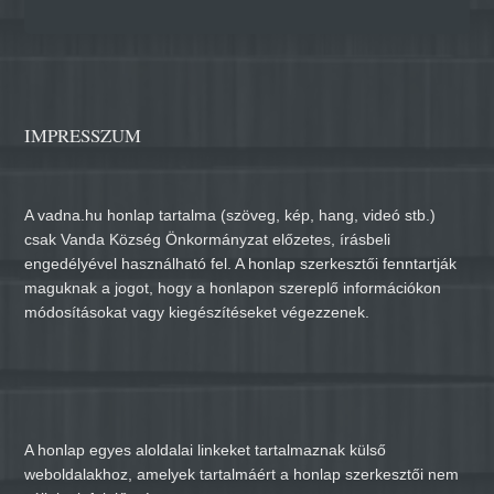
IMPRESSZUM
A vadna.hu honlap tartalma (szöveg, kép, hang, videó stb.)
csak Vanda Község Önkormányzat előzetes, írásbeli
engedélyével használható fel. A honlap szerkesztői fenntartják
maguknak a jogot, hogy a honlapon szereplő információkon
módosításokat vagy kiegészítéseket végezzenek.
A honlap egyes aloldalai linkeket tartalmaznak külső
weboldalakhoz, amelyek tartalmáért a honlap szerkesztői nem