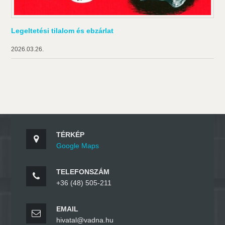
Legeltetési tilalom és ebzárlat
2026.03.26.
TÉRKÉP
Google Maps
TELEFONSZÁM
+36 (48) 505-211
EMAIL
hivatal@vadna.hu