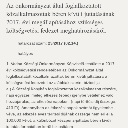
Az önkormányzat által foglalkoztatott
közalkalmazottak béren kívüli juttatásának
2017. évi megállapításához szükséges
költségvetési fedezet meghatározásáról.
határozat szám:
23/2017 (02.14.)
hatályos
1. Vadna Községi Önkormányzat Képviselő-testülete a 2017.
évi költségvetési rendeletében az Önkormányzat által
foglalkoztatott közalkalmazottak béren kívüli juttatásra a
költségvetési fedezetet az alábbiak szerint biztosítja:
a.) A Községi Konyhán foglalkoztatott közalkalmazott részére,
napi egyszeri meleg étkezés (ebéd) igénybe vételéhez való
hozzájárulás, az étkezési napokon. (napi térítési díj összege:
413 Ft). Amennyiben az étkezési napok számát figyelembe
véve, az étkezés eves térítési díjának összege nem éri el a
100.000 Ft-ot, a különbözet készpénz-juttatás béren kívüli
juttatás formájában kerül biztosításra.