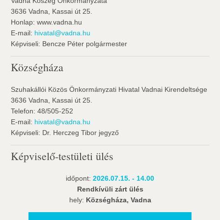
Vadna Köszég Önkormányzata
3636 Vadna, Kassai út 25.
Honlap: www.vadna.hu
E-mail:
hivatal@vadna.hu
Képviseli: Bencze Péter polgármester
Községháza
Szuhakállói Közös Önkormányzati Hivatal Vadnai Kirendeltsége
3636 Vadna, Kassai út 25.
Telefon: 48/505-252
E-mail:
hivatal@vadna.hu
Képviseli: Dr. Herczeg Tibor jegyző
Képviselő-testületi ülés
időpont:
2026.07.15. - 14.00
Rendkívüli zárt ülés
hely:
Községháza, Vadna