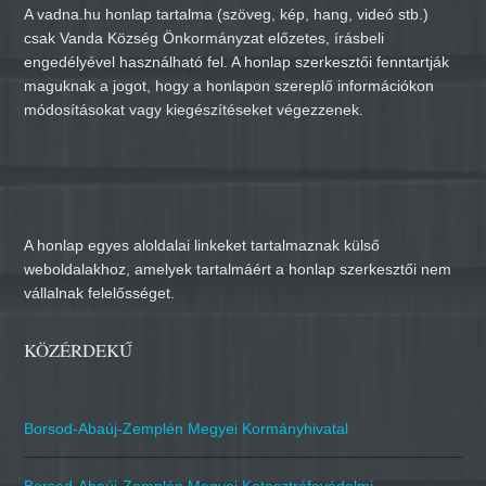
A vadna.hu honlap tartalma (szöveg, kép, hang, videó stb.)
csak Vanda Község Önkormányzat előzetes, írásbeli
engedélyével használható fel. A honlap szerkesztői fenntartják
maguknak a jogot, hogy a honlapon szereplő információkon
módosításokat vagy kiegészítéseket végezzenek.
A honlap egyes aloldalai linkeket tartalmaznak külső
weboldalakhoz, amelyek tartalmáért a honlap szerkesztői nem
vállalnak felelősséget.
KÖZÉRDEKŰ
Borsod-Abaúj-Zemplén Megyei Kormányhivatal