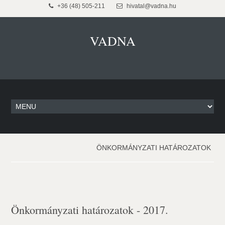
+36 (48) 505-211
hivatal@vadna.hu
VADNA
ÖNKORMÁNYZATI HATÁROZATOK
Önkormányzati határozatok - 2017.