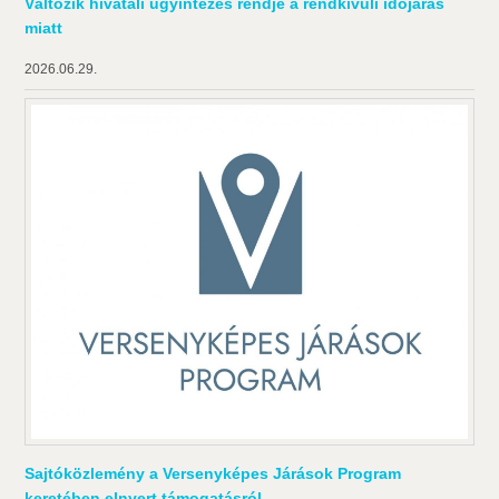
Változik hivatali ügyintézés rendje a rendkívüli időjárás
miatt
2026.06.29.
Sajtóközlemény a Versenyképes Járások Program
keretében elnyert támogatásról