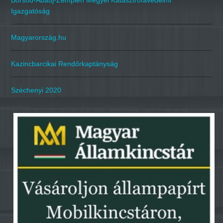
Borsod-Abaúj-Zemplén Megyei Katasztrófavédelmi
Igazgatóság
Magyarország.hu
Kazincbarcikai Rendőrkaptányság
Széchenyi 2020