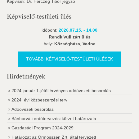
Képviseli: Dr. Herczeg Tibor jegyző
Képviselő-testületi ülés
időpont:
2026.07.15. - 14.00
Rendkívüli zárt ülés
hely:
Községháza, Vadna
TOVÁBBI KÉPVISELŐ-TESTÜLETI ÜLÉSEK
Hirdetmények
2024.január 1-jétől érvényes adóövezeti besorolás
2024. évi közbeszerzési terv
Adóövezeti besorolás
Bánhorváti erdőtervezési körzet határozata
Gazdasági Program 2024-2029
Határozat az Ormosszén Zrt. által tervezett