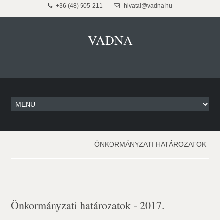
+36 (48) 505-211
hivatal@vadna.hu
VADNA
ÖNKORMÁNYZATI HATÁROZATOK
Önkormányzati határozatok - 2017.