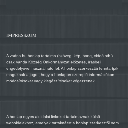
IMPRESSZUM
A vadna.hu honlap tartalma (szöveg, kép, hang, videó stb.)
csak Vanda Község Önkormányzat előzetes, írásbeli
engedélyével használható fel. A honlap szerkesztői fenntartják
maguknak a jogot, hogy a honlapon szereplő információkon
módosításokat vagy kiegészítéseket végezzenek.
A honlap egyes aloldalai linkeket tartalmaznak külső
weboldalakhoz, amelyek tartalmáért a honlap szerkesztői nem