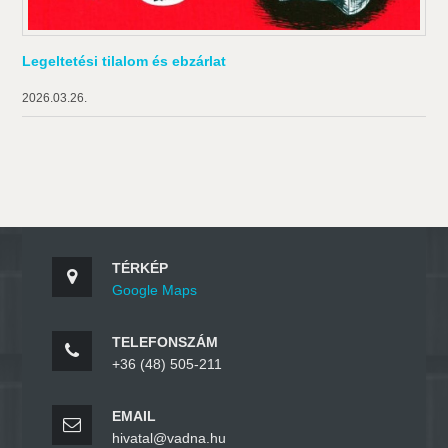
Legeltetési tilalom és ebzárlat
2026.03.26.
TÉRKÉP
Google Maps
TELEFONSZÁM
+36 (48) 505-211
EMAIL
hivatal@vadna.hu