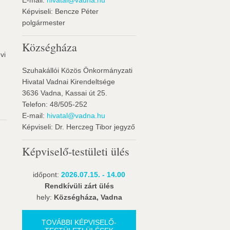
E-mail:
hivatal@vadna.hu
Képviseli: Bencze Péter
polgármester
Községháza
vi
Szuhakállói Közös Önkormányzati
Hivatal Vadnai Kirendeltsége
3636 Vadna, Kassai út 25.
Telefon: 48/505-252
E-mail:
hivatal@vadna.hu
Képviseli: Dr. Herczeg Tibor jegyző
Képviselő-testületi ülés
időpont:
2026.07.15. - 14.00
Rendkívüli zárt ülés
hely:
Községháza, Vadna
TOVÁBBI KÉPVISELŐ-