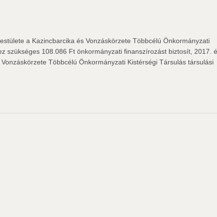
estülete a Kazincbarcika és Vonzáskörzete Többcélú Önkormányzati
z szükséges 108.086 Ft önkormányzati finanszírozást biztosít, 2017. é
s Vonzáskörzete Többcélú Önkormányzati Kistérségi Társulás társulási