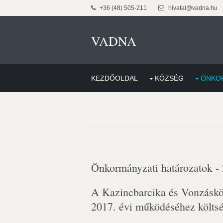
+36 (48) 505-211
hivatal@vadna.hu
VADNA
KEZDŐOLDAL
KÖZSÉG
ÖNKO
Önkormányzati határozatok -
A Kazincbarcika és Vonzáskö
2017. évi működéséhez költség