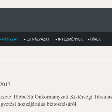
RMÁNYZAT
EU PÁLYÁZAT
INTÉZMÉNYEK
HÍREK
 2017.
rzete Többcélú Önkormányzati Kistérségi Társulá
vetési hozzájárulás biztosításáról.