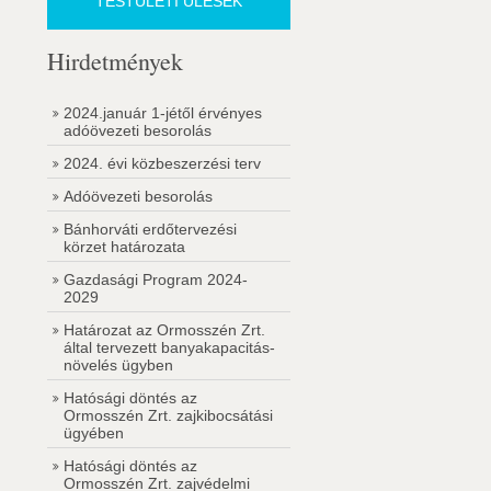
TESTÜLETI ÜLÉSEK
Hirdetmények
2024.január 1-jétől érvényes
adóövezeti besorolás
2024. évi közbeszerzési terv
Adóövezeti besorolás
Bánhorváti erdőtervezési
körzet határozata
Gazdasági Program 2024-
2029
Határozat az Ormosszén Zrt.
által tervezett banyakapacitás-
növelés ügyben
Hatósági döntés az
Ormosszén Zrt. zajkibocsátási
ügyében
Hatósági döntés az
Ormosszén Zrt. zajvédelmi