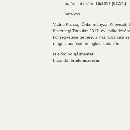
határozat szám:
15/2017 (02.14.)
hatályos
Vadna Községi Önkormányzat Képviselő-t
Kistérségi Társulás 2017. évi működéséhe
költségvetése terhére, a Kazincbarcika é
megállapodásában foglaltak alapján.
felelős:
polgármester
határidő:
értelemszerűen