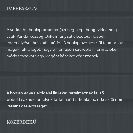
IMPRESSZUM
A vadna.hu honlap tartalma (szöveg, kép, hang, videó stb.)
csak Vanda Község Önkormányzat előzetes, írásbeli
engedélyével használható fel. A honlap szerkesztői fenntartják
maguknak a jogot, hogy a honlapon szereplő információkon
módosításokat vagy kiegészítéseket végezzenek.
A honlap egyes aloldalai linkeket tartalmaznak külső
weboldalakhoz, amelyek tartalmáért a honlap szerkesztői nem
vállalnak felelősséget.
KÖZÉRDEKŰ