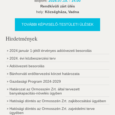
időpont:
2026.07.15. - 14.00
Rendkívüli zárt ülés
hely:
Községháza, Vadna
TOVÁBBI KÉPVISELŐ-TESTÜLETI ÜLÉSEK
Hirdetmények
2024.január 1-jétől érvényes adóövezeti besorolás
2024. évi közbeszerzési terv
Adóövezeti besorolás
Bánhorváti erdőtervezési körzet határozata
Gazdasági Program 2024-2029
Határozat az Ormosszén Zrt. által tervezett
banyakapacitás-növelés ügyben
Hatósági döntés az Ormosszén Zrt. zajkibocsátási ügyében
Hatósági döntés az Ormosszén Zrt. zajvédelmi terve
ügyében