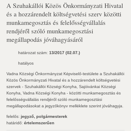
A Szuhakállói Közös Önkormányzati Hivatal
és a hozzárendelt költségvetési szerv közötti
munkamegosztás és felelősségvállalás
rendjéről szóló munkamegosztási
megállapodás jóváhagyásáról
határozat szám:
13/2017 (02.07.)
hatályos
Vadna Községi Önkormányzat Képviselő-testülete a Szuhakállói
Közös Önkormányzati Hivatal és a hozzárendelt költségvetési
szervek - Szuhakállói Községi Konyha, Sajóivánkai Községi
Konyha, Vadna Községi Konyha - közötti munkamegosztás és
felelősségvállalás rendjéről szóló munkamegosztási
megállapodásokat a jegyzőkönyv melléklete szerint jóváhagyja.
felelős:
jegyző, polgármesterek
határidő:
értelemszerűen