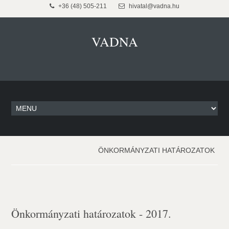
+36 (48) 505-211
hivatal@vadna.hu
VADNA
ÖNKORMÁNYZATI HATÁROZATOK
Önkormányzati határozatok - 2017.