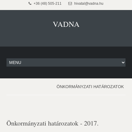
+36 (48) 505-211
hivatal@vadna.hu
VADNA
ÖNKORMÁNYZATI HATÁROZATOK
Önkormányzati határozatok - 2017.