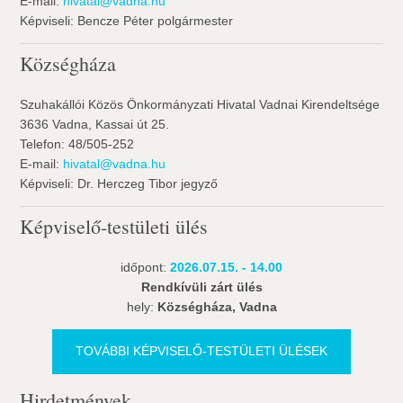
E-mail:
hivatal@vadna.hu
Képviseli: Bencze Péter polgármester
Községháza
Szuhakállói Közös Önkormányzati Hivatal Vadnai Kirendeltsége
3636 Vadna, Kassai út 25.
Telefon: 48/505-252
E-mail:
hivatal@vadna.hu
Képviseli: Dr. Herczeg Tibor jegyző
Képviselő-testületi ülés
időpont:
2026.07.15. - 14.00
Rendkívüli zárt ülés
hely:
Községháza, Vadna
TOVÁBBI KÉPVISELŐ-TESTÜLETI ÜLÉSEK
Hirdetmények