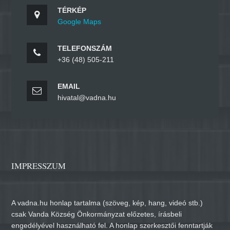
TÉRKÉP
Google Maps
TELEFONSZÁM
+36 (48) 505-211
EMAIL
hivatal@vadna.hu
IMPRESSZUM
A vadna.hu honlap tartalma (szöveg, kép, hang, videó stb.)
csak Vanda Község Önkormányzat előzetes, írásbeli
engedélyével használható fel. A honlap szerkesztői fenntartják