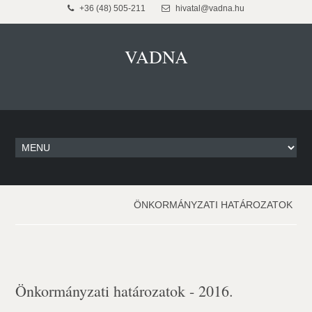
+36 (48) 505-211
hivatal@vadna.hu
VADNA
ÖNKORMÁNYZATI HATÁROZATOK
Önkormányzati határozatok - 2016.