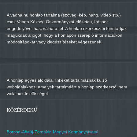
A vadna.hu honlap tartalma (szöveg, kép, hang, videó stb.)
csak Vanda Község Önkormányzat előzetes, írásbeli
engedélyével használható fel. A honlap szerkesztői fenntartják
maguknak a jogot, hogy a honlapon szereplő információkon
módosításokat vagy kiegészítéseket végezzenek.
A honlap egyes aloldalai linkeket tartalmaznak külső
weboldalakhoz, amelyek tartalmáért a honlap szerkesztői nem
vállalnak felelősséget.
KÖZÉRDEKŰ
Borsod-Abaúj-Zemplén Megyei Kormányhivatal