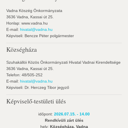
Vadna Köszég Önkormányzata
3636 Vadna, Kassai út 25.
Honlap: www.vadna.hu
E-mail:
hivatal@vadna.hu
Képviseli: Bencze Péter polgármester
Községháza
Szuhakállói Közös Önkormányzati Hivatal Vadnai Kirendeltsége
3636 Vadna, Kassai út 25.
Telefon: 48/505-252
E-mail:
hivatal@vadna.hu
Képviseli: Dr. Herczeg Tibor jegyző
Képviselő-testületi ülés
időpont:
2026.07.15. - 14.00
Rendkívüli zárt ülés
hely:
Községháza, Vadna