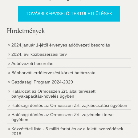
TOVÁBBI KÉPVISELŐ-TESTÜLETI ÜLÉSEK
Hirdetmények
2024.január 1-jétől érvényes adóövezeti besorolás
2024. évi közbeszerzési terv
Adóövezeti besorolás
Bánhorváti erdőtervezési körzet határozata
Gazdasági Program 2024-2029
Határozat az Ormosszén Zrt. által tervezett
banyakapacitás-növelés ügyben
Hatósági döntés az Ormosszén Zrt. zajkibocsátási ügyében
Hatósági döntés az Ormosszén Zrt. zajvédelmi terve
ügyében
Közzétételi lista - 5 millió forint és az a feletti szerződések
2018