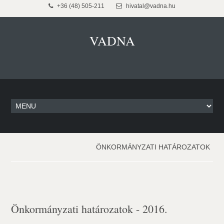
+36 (48) 505-211
hivatal@vadna.hu
VADNA
ÖNKORMÁNYZATI HATÁROZATOK
Önkormányzati határozatok - 2016.