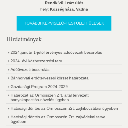
Rendkívüli zárt ülés
hely:
Községháza, Vadna
TOVÁBBI KÉPVISELŐ-TESTÜLETI ÜLÉSEK
Hirdetmények
2024.január 1-jétől érvényes adóövezeti besorolás
2024. évi közbeszerzési terv
Adóövezeti besorolás
Bánhorváti erdőtervezési körzet határozata
Gazdasági Program 2024-2029
Határozat az Ormosszén Zrt. által tervezett
banyakapacitás-növelés ügyben
Hatósági döntés az Ormosszén Zrt. zajkibocsátási ügyében
Hatósági döntés az Ormosszén Zrt. zajvédelmi terve
ügyében