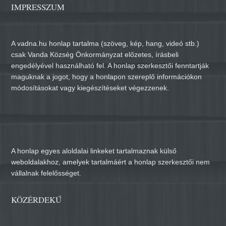
IMPRESSZUM
A vadna.hu honlap tartalma (szöveg, kép, hang, videó stb.)
csak Vanda Község Önkormányzat előzetes, írásbeli
engedélyével használható fel. A honlap szerkesztői fenntartják
maguknak a jogot, hogy a honlapon szereplő információkon
módosításokat vagy kiegészítéseket végezzenek.
A honlap egyes aloldalai linkeket tartalmaznak külső
weboldalakhoz, amelyek tartalmáért a honlap szerkesztői nem
vállalnak felelősséget.
KÖZÉRDEKŰ