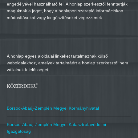
engedélyével használható fel. A honlap szerkesztői fenntartják
maguknak a jogot, hogy a honlapon szereplő információkon
módosításokat vagy kiegészítéseket végezzenek.
A honlap egyes aloldalai linkeket tartalmaznak külső
weboldalakhoz, amelyek tartalmáért a honlap szerkesztői nem
vállalnak felelősséget.
KÖZÉRDEKŰ
Borsod-Abaúj-Zemplén Megyei Kormányhivatal
Borsod-Abaúj-Zemplén Megyei Katasztrófavédelmi
Igazgatóság