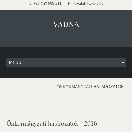
+36 (48) 505-211
hivatal@vadna.hu
VADNA
ÖNKORMÁNYZATI HATÁROZATOK
Önkormányzati határozatok - 2016.