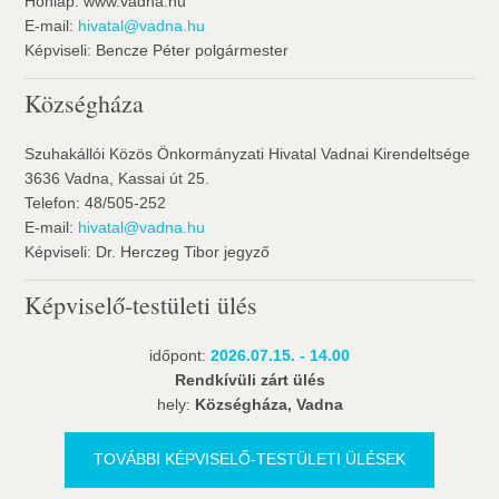
Honlap: www.vadna.hu
E-mail:
hivatal@vadna.hu
Képviseli: Bencze Péter polgármester
Községháza
Szuhakállói Közös Önkormányzati Hivatal Vadnai Kirendeltsége
3636 Vadna, Kassai út 25.
Telefon: 48/505-252
E-mail:
hivatal@vadna.hu
Képviseli: Dr. Herczeg Tibor jegyző
Képviselő-testületi ülés
időpont:
2026.07.15. - 14.00
Rendkívüli zárt ülés
hely:
Községháza, Vadna
TOVÁBBI KÉPVISELŐ-TESTÜLETI ÜLÉSEK