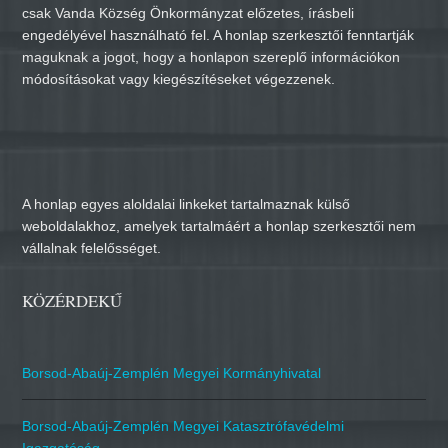
csak Vanda Község Önkormányzat előzetes, írásbeli
engedélyével használható fel. A honlap szerkesztői fenntartják
maguknak a jogot, hogy a honlapon szereplő információkon
módosításokat vagy kiegészítéseket végezzenek.
A honlap egyes aloldalai linkeket tartalmaznak külső
weboldalakhoz, amelyek tartalmáért a honlap szerkesztői nem
vállalnak felelősséget.
KÖZÉRDEKŰ
Borsod-Abaúj-Zemplén Megyei Kormányhivatal
Borsod-Abaúj-Zemplén Megyei Katasztrófavédelmi