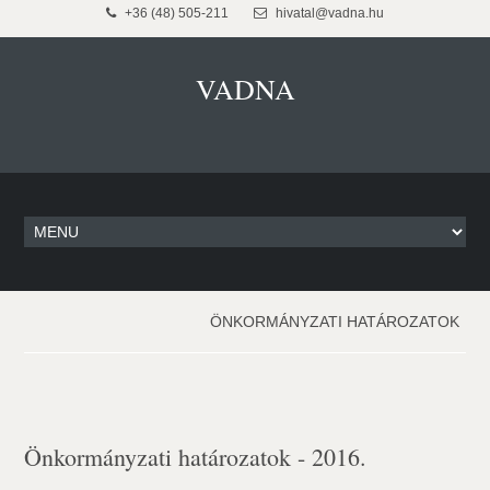
+36 (48) 505-211
hivatal@vadna.hu
VADNA
ÖNKORMÁNYZATI HATÁROZATOK
Önkormányzati határozatok - 2016.