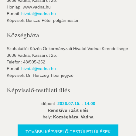
3636 Vadna, Kassai út 25.
Honlap: www.vadna.hu
E-mail:
hivatal@vadna.hu
Képviseli: Bencze Péter polgármester
Községháza
Szuhakállói Közös Önkormányzati Hivatal Vadnai Kirendeltsége
3636 Vadna, Kassai út 25.
Telefon: 48/505-252
E-mail:
hivatal@vadna.hu
Képviseli: Dr. Herczeg Tibor jegyző
Képviselő-testületi ülés
időpont:
2026.07.15. - 14.00
Rendkívüli zárt ülés
hely:
Községháza, Vadna
TOVÁBBI KÉPVISELŐ-TESTÜLETI ÜLÉSEK