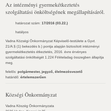
Az intézményi gyermekétkeztetés
szolgáltatási önköltségének megállapításáról.
határozat szám:
17/2016 (03.22.)
hatályos
Vadna Községi Önkormányzat Képviselő-testülete a Gyvt.
21/A.§ (1) bekezdés b.) pontja alapján biztosított intézményi
gyermekétkeztetés étkeztetés, 2016. évre érvényes
szolgáltatási önköltségét 1.224 Ft/ételadag összegben állapítja
meg.
felelős:
polgármester, jegyző, élelmezésvezető
határidő:
értelemszerűen
Községi Önkormányzat
Vadna Köszég Önkormányzata