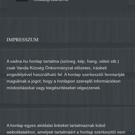
IMPRESSZUM
A vadna.hu honlap tartalma (szöveg, kép, hang, videó stb.)
csak Vanda Község Önkormányzat előzetes, írásbeli
engedélyével használható fel. A honlap szerkesztői fenntartják
maguknak a jogot, hogy a honlapon szereplő információkon
módosításokat vagy kiegészítéseket végezzenek.
A honlap egyes aloldalai linkeket tartalmaznak külső
weboldalakhoz, amelyek tartalmáért a honlap szerkesztői nem