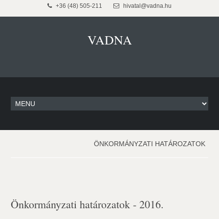
+36 (48) 505-211
hivatal@vadna.hu
VADNA
ÖNKORMÁNYZATI HATÁROZATOK
Önkormányzati határozatok - 2016.