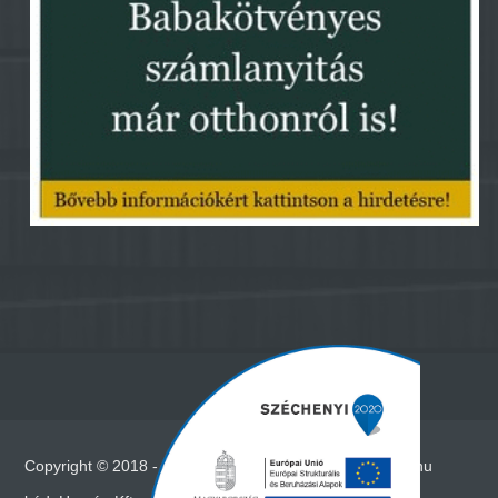
Copyright © 2018 - Minden jog fenntartva - www.vadna.hu