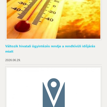
Változik hivatali ügyintézés rendje a rendkívüli időjárás
miatt
2026.06.29.