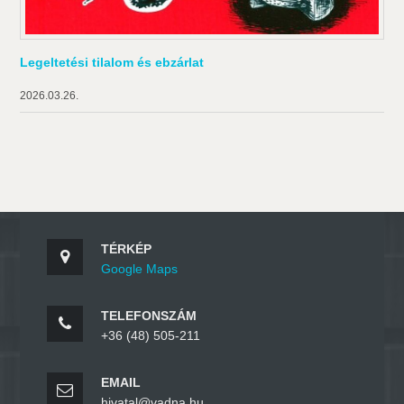
Legeltetési tilalom és ebzárlat
2026.03.26.
TÉRKÉP
Google Maps
TELEFONSZÁM
+36 (48) 505-211
EMAIL
hivatal@vadna.hu