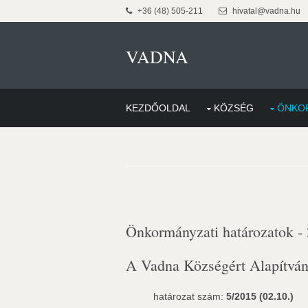
+36 (48) 505-211
hivatal@vadna.hu
VADNA
KEZDŐOLDAL
KÖZSÉG
ÖNKO
Önkormányzati határozatok -
A Vadna Községért Alapítván
határozat szám:
5/2015 (02.10.)