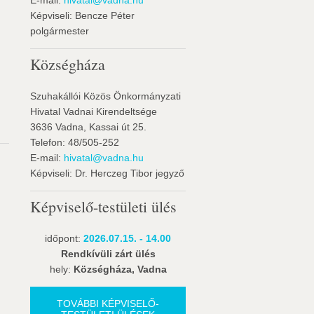
E-mail:
hivatal@vadna.hu
Képviseli: Bencze Péter
polgármester
Községháza
Szuhakállói Közös Önkormányzati
Hivatal Vadnai Kirendeltsége
3636 Vadna, Kassai út 25.
Telefon: 48/505-252
E-mail:
hivatal@vadna.hu
Képviseli: Dr. Herczeg Tibor jegyző
Képviselő-testületi ülés
időpont:
2026.07.15. - 14.00
Rendkívüli zárt ülés
hely:
Községháza, Vadna
TOVÁBBI KÉPVISELŐ-