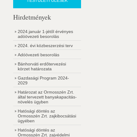
TESTÜLETI ÜLÉSEK
Hirdetmények
2024.január 1-jétől érvényes
adóövezeti besorolás
2024. évi közbeszerzési terv
Adóövezeti besorolás
Bánhorváti erdőtervezési
körzet határozata
Gazdasági Program 2024-
2029
Határozat az Ormosszén Zrt.
által tervezett banyakapacitás-
növelés ügyben
Hatósági döntés az
Ormosszén Zrt. zajkibocsátási
ügyében
Hatósági döntés az
Ormosszén Zrt. zajvédelmi