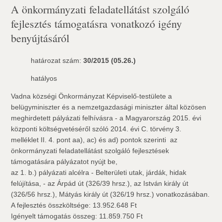
A önkormányzati feladatellátást szolgáló
fejlesztés támogatásra vonatkozó igény
benyújtásáról
határozat szám:
30/2015 (05.26.)
hatályos
Vadna községi Önkormányzat Képviselő-testülete a
belügyminiszter és a nemzetgazdasági miniszter által közösen
meghirdetett pályázati felhívásra - a Magyarország 2015. évi
központi költségvetéséről szóló 2014. évi C. törvény 3.
melléklet II. 4. pont aa), ac) és ad) pontok szerinti  az
önkormányzati feladatellátást szolgáló fejlesztések
támogatására pályázatot nyújt be,
az 1. b.) pályázati alcélra - Belterületi utak, járdák, hidak
felújítása, - az Árpád út (326/39 hrsz.), az István király út
(326/56 hrsz.), Mátyás király út (326/19 hrsz.) vonatkozásában.
A fejlesztés összköltsége: 13.952.648 Ft
Igényelt támogatás összeg: 11.859.750 Ft