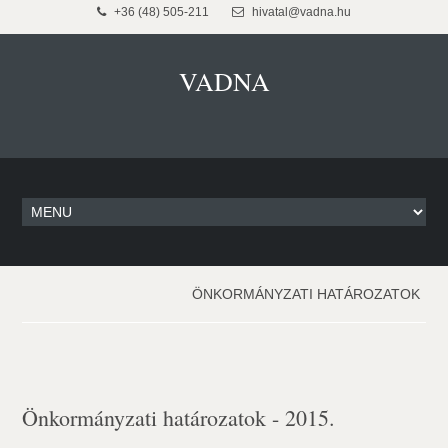
+36 (48) 505-211
hivatal@vadna.hu
VADNA
ÖNKORMÁNYZATI HATÁROZATOK
Önkormányzati határozatok - 2015.