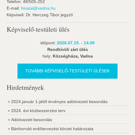
Telefon: 48/505-252
E-mail:
hivatal@vadna.hu
Képviseli: Dr. Herczeg Tibor jegyző
Képviselő-testületi ülés
időpont:
2026.07.15. - 14.00
Rendkívüli zárt ülés
hely:
Községháza, Vadna
TOVÁBBI KÉPVISELŐ-TESTÜLETI ÜLÉSEK
Hirdetmények
2024.január 1-jétől érvényes adóövezeti besorolás
2024. évi közbeszerzési terv
Adóövezeti besorolás
Bánhorváti erdőtervezési körzet határozata