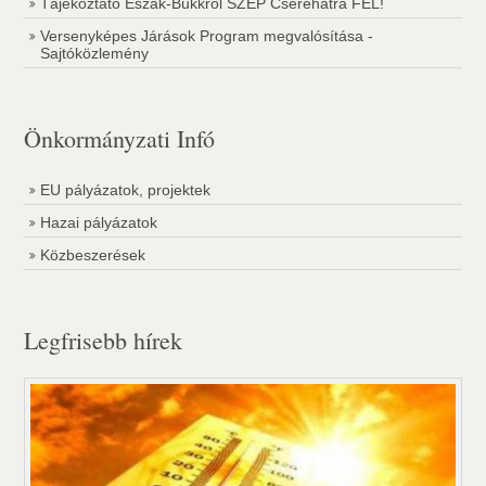
Tájékoztató Észak-Bükkről SZÉP Cserehátra FEL!
Versenyképes Járások Program megvalósítása -
Sajtóközlemény
Önkormányzati Infó
EU pályázatok, projektek
Hazai pályázatok
Közbeszerések
Legfrisebb hírek