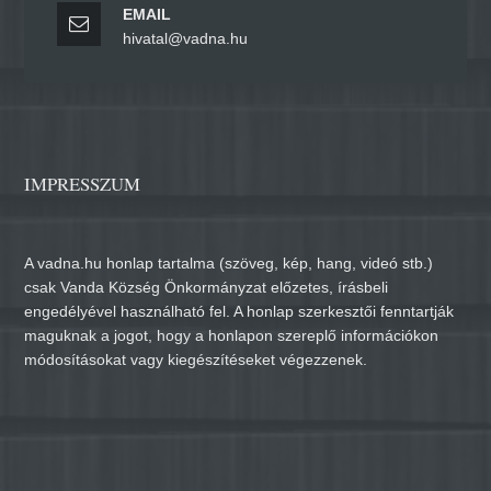
EMAIL
hivatal@vadna.hu
IMPRESSZUM
A vadna.hu honlap tartalma (szöveg, kép, hang, videó stb.)
csak Vanda Község Önkormányzat előzetes, írásbeli
engedélyével használható fel. A honlap szerkesztői fenntartják
maguknak a jogot, hogy a honlapon szereplő információkon
módosításokat vagy kiegészítéseket végezzenek.