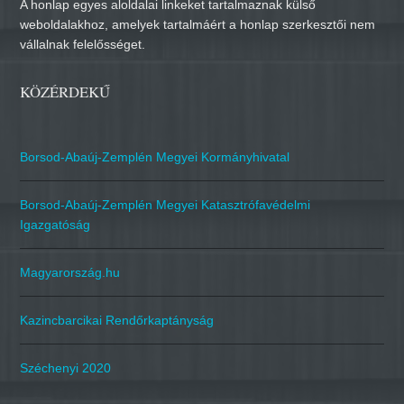
A honlap egyes aloldalai linkeket tartalmaznak külső
weboldalakhoz, amelyek tartalmáért a honlap szerkesztői nem
vállalnak felelősséget.
KÖZÉRDEKŰ
Borsod-Abaúj-Zemplén Megyei Kormányhivatal
Borsod-Abaúj-Zemplén Megyei Katasztrófavédelmi
Igazgatóság
Magyarország.hu
Kazincbarcikai Rendőrkaptányság
Széchenyi 2020