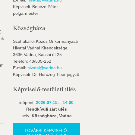
E-mail:
hivatal@vadna.hu
Képviseli: Bencze Péter
polgármester
Községháza
C.
sek
Szuhakállói Közös Önkormányzati
Hivatal Vadnai Kirendeltsége
3636 Vadna, Kassai út 25.
Telefon: 48/505-252
em
E-mail:
hivatal@vadna.hu
Képviseli: Dr. Herczeg Tibor jegyző
Képviselő-testületi ülés
időpont:
2026.07.15. - 14.00
Rendkívüli zárt ülés
hely:
Községháza, Vadna
TOVÁBBI KÉPVISELŐ-