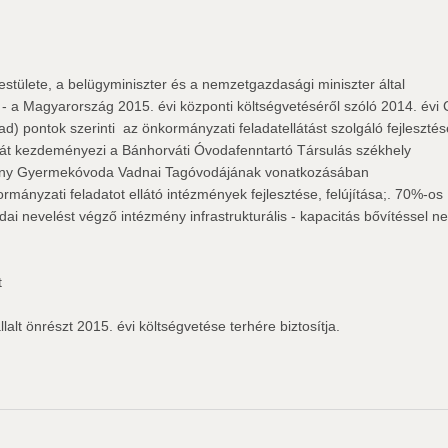
tülete, a belügyminiszter és a nemzetgazdasági miniszter által
 - a Magyarország 2015. évi központi költségvetéséről szóló 2014. évi 
 ad) pontok szerinti  az önkormányzati feladatellátást szolgáló fejleszté
sát kezdeményezi a Bánhorváti Óvodafenntartó Társulás székhely
vány Gyermekóvoda Vadnai Tagóvodájának vonatkozásában
ormányzati feladatot ellátó intézmények fejlesztése, felújítása;. 70%-os
ai nevelést végző intézmény infrastrukturális - kapacitás bővítéssel n
t
llalt önrészt 2015. évi költségvetése terhére biztosítja.