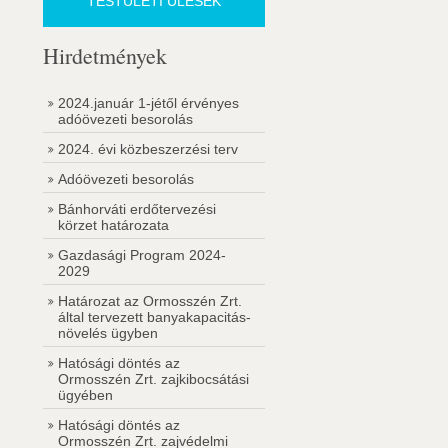
TESTÜLETI ÜLÉSEK
Hirdetmények
2024.január 1-jétől érvényes
adóövezeti besorolás
2024. évi közbeszerzési terv
Adóövezeti besorolás
Bánhorváti erdőtervezési
körzet határozata
Gazdasági Program 2024-
2029
Határozat az Ormosszén Zrt.
által tervezett banyakapacitás-
növelés ügyben
Hatósági döntés az
Ormosszén Zrt. zajkibocsátási
ügyében
Hatósági döntés az
Ormosszén Zrt. zajvédelmi