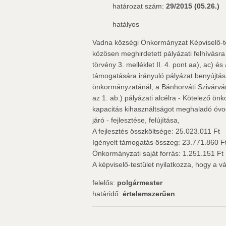
határozat szám:
29/2015 (05.26.)
hatályos
Vadna községi Önkormányzat Képviselő-tes
közösen meghirdetett pályázati felhívásra
törvény 3. melléklet II. 4. pont aa), ac) és
támogatására irányuló pályázat benyújtá
önkormányzatánál, a Bánhorváti Szivár
az 1. ab.) pályázati alcélra - Kötelező önk
kapacitás kihasználtságot meghaladó óvod
járó - fejlesztése, felújítása,
A fejlesztés összköltsége: 25.023.011 Ft
Igényelt támogatás összeg: 23.771.860 F
Önkormányzati saját forrás: 1.251.151 Ft
A képviselő-testület nyilatkozza, hogy a vá
felelős:
polgármester
határidő:
értelemszerűen