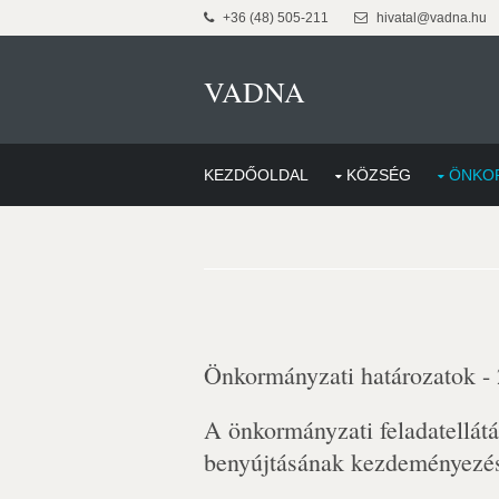
+36 (48) 505-211
hivatal@vadna.hu
VADNA
KEZDŐOLDAL
KÖZSÉG
ÖNKO
Önkormányzati határozatok -
A önkormányzati feladatellátá
benyújtásának kezdeményezés