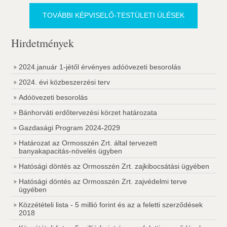
TOVÁBBI KÉPVISELŐ-TESTÜLETI ÜLÉSEK
Hirdetmények
2024.január 1-jétől érvényes adóövezeti besorolás
2024. évi közbeszerzési terv
Adóövezeti besorolás
Bánhorváti erdőtervezési körzet határozata
Gazdasági Program 2024-2029
Határozat az Ormosszén Zrt. által tervezett
banyakapacitás-növelés ügyben
Hatósági döntés az Ormosszén Zrt. zajkibocsátási ügyében
Hatósági döntés az Ormosszén Zrt. zajvédelmi terve
ügyében
Közzétételi lista - 5 millió forint és az a feletti szerződések
2018