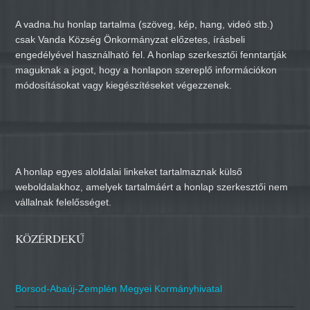
A vadna.hu honlap tartalma (szöveg, kép, hang, videó stb.)
csak Vanda Község Önkormányzat előzetes, írásbeli
engedélyével használható fel. A honlap szerkesztői fenntartják
maguknak a jogot, hogy a honlapon szereplő információkon
módosításokat vagy kiegészítéseket végezzenek.
A honlap egyes aloldalai linkeket tartalmaznak külső
weboldalakhoz, amelyek tartalmáért a honlap szerkesztői nem
vállalnak felelősséget.
KÖZÉRDEKŰ
Borsod-Abaúj-Zemplén Megyei Kormányhivatal