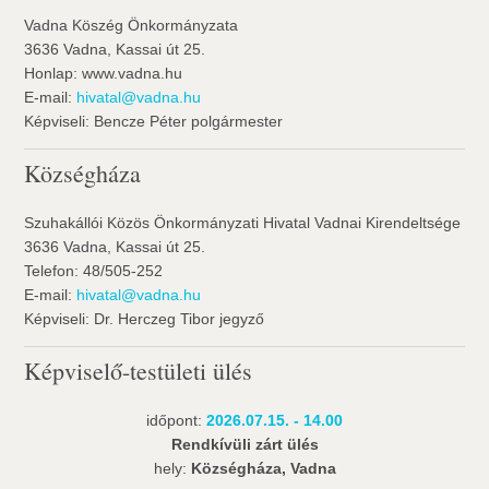
Vadna Köszég Önkormányzata
3636 Vadna, Kassai út 25.
Honlap: www.vadna.hu
E-mail:
hivatal@vadna.hu
Képviseli: Bencze Péter polgármester
Községháza
Szuhakállói Közös Önkormányzati Hivatal Vadnai Kirendeltsége
3636 Vadna, Kassai út 25.
Telefon: 48/505-252
E-mail:
hivatal@vadna.hu
Képviseli: Dr. Herczeg Tibor jegyző
Képviselő-testületi ülés
időpont:
2026.07.15. - 14.00
Rendkívüli zárt ülés
hely:
Községháza, Vadna