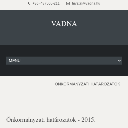
+36 (48) 505-211
hivatal@vadna.hu
VADNA
ÖNKORMÁNYZATI HATÁROZATOK
Önkormányzati határozatok - 2015.