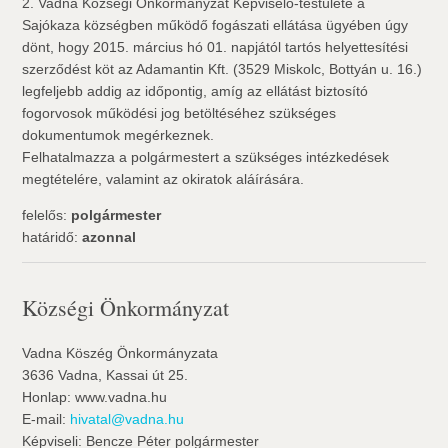
2. Vadna Községi Önkormányzat Képviselő-testülete a
Sajókaza községben működő fogászati ellátása ügyében úgy
dönt, hogy 2015. március hó 01. napjától tartós helyettesítési
szerződést köt az Adamantin Kft. (3529 Miskolc, Bottyán u. 16.)
legfeljebb addig az időpontig, amíg az ellátást biztosító
fogorvosok működési jog betöltéséhez szükséges
dokumentumok megérkeznek.
Felhatalmazza a polgármestert a szükséges intézkedések
megtételére, valamint az okiratok aláírására.
felelős:
polgármester
határidő:
azonnal
Községi Önkormányzat
Vadna Köszég Önkormányzata
3636 Vadna, Kassai út 25.
Honlap: www.vadna.hu
E-mail:
hivatal@vadna.hu
Képviseli: Bencze Péter polgármester