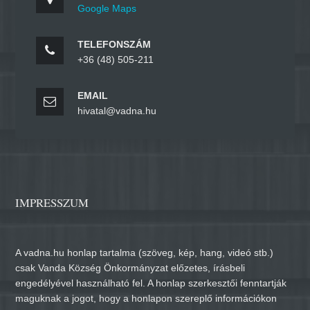
Google Maps
TELEFONSZÁM
+36 (48) 505-211
EMAIL
hivatal@vadna.hu
IMPRESSZUM
A vadna.hu honlap tartalma (szöveg, kép, hang, videó stb.)
csak Vanda Község Önkormányzat előzetes, írásbeli
engedélyével használható fel. A honlap szerkesztői fenntartják
maguknak a jogot, hogy a honlapon szereplő információkon