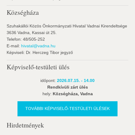
Községháza
Szuhakállói Közös Önkormányzati Hivatal Vadnai Kirendeltsége
3636 Vadna, Kassai út 25.
Telefon: 48/505-252
E-mail:
hivatal@vadna.hu
Képviseli: Dr. Herczeg Tibor jegyző
Képviselő-testületi ülés
időpont:
2026.07.15. - 14.00
Rendkívüli zárt ülés
hely:
Községháza, Vadna
TOVÁBBI KÉPVISELŐ-TESTÜLETI ÜLÉSEK
Hirdetmények