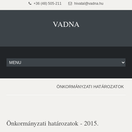
+36 (48) 505-211
hivatal@vadna.hu
VADNA
ÖNKORMÁNYZATI HATÁROZATOK
Önkormányzati határozatok - 2015.