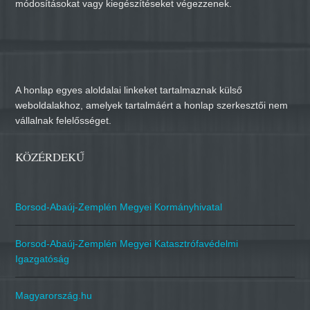
módosításokat vagy kiegészítéseket végezzenek.
A honlap egyes aloldalai linkeket tartalmaznak külső
weboldalakhoz, amelyek tartalmáért a honlap szerkesztői nem
vállalnak felelősséget.
KÖZÉRDEKŰ
Borsod-Abaúj-Zemplén Megyei Kormányhivatal
Borsod-Abaúj-Zemplén Megyei Katasztrófavédelmi
Igazgatóság
Magyarország.hu