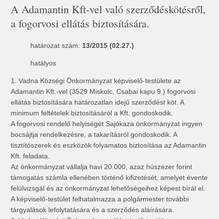
A Adamantin Kft-vel való szerződéskötésről,
a fogorvosi ellátás biztosítására.
határozat szám:
13/2015 (02.27.)
hatályos
1. Vadna Községi Önkormányzat képviselő-testülete az
Adamantin Kft.-vel (3529 Miskolc, Csabai kapu 9.) fogorvosi
ellátás biztosítására határozatlan idejű szerződést köt. A
minimum feltételek biztosításáról a Kft. gondoskodik.
A fogorvosi rendelő helyiségét Sajókaza önkormányzat ingyen
bocsájtja rendelkezésre, a takarításról gondoskodik. A
tisztítószerek és eszközök folyamatos biztosítása az Adamantin
Kft. feladata.
Az önkormányzat vállalja havi 20.000, azaz húszezer forint
támogatás számla ellenében történő kifizetését, amelyet évente
felülvizsgál és az önkormányzat lehetőségeihez képest bírál el.
A képviselő-testület felhatalmazza a polgármester további
tárgyalások lefolytatására és a szerződés aláírására.