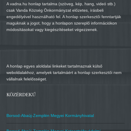
A vadna.hu honlap tartalma (szöveg, kép, hang, videó stb.)
csak Vanda Község Önkormányzat előzetes, írásbeli
engedélyével használható fel. A honlap szerkesztői fenntartják
maguknak a jogot, hogy a honlapon szereplő információkon
módosításokat vagy kiegészítéseket végezzenek.
A honlap egyes aloldalai linkeket tartalmaznak külső
weboldalakhoz, amelyek tartalmáért a honlap szerkesztői nem
vállalnak felelősséget.
KÖZÉRDEKŰ
Borsod-Abaúj-Zemplén Megyei Kormányhivatal