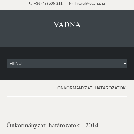
+36 (48) 505-211
hivatal@vadna.hu
VADNA
ÖNKORMÁNYZATI HATÁROZATOK
Önkormányzati határozatok - 2014.