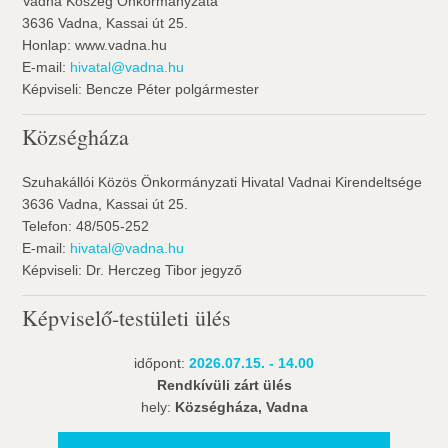
Vadna Köszég Önkormányzata
3636 Vadna, Kassai út 25.
Honlap: www.vadna.hu
E-mail:
hivatal@vadna.hu
Képviseli: Bencze Péter polgármester
Községháza
Szuhakállói Közös Önkormányzati Hivatal Vadnai Kirendeltsége
3636 Vadna, Kassai út 25.
Telefon: 48/505-252
E-mail:
hivatal@vadna.hu
Képviseli: Dr. Herczeg Tibor jegyző
Képviselő-testületi ülés
időpont:
2026.07.15. - 14.00
Rendkívüli zárt ülés
hely:
Községháza, Vadna