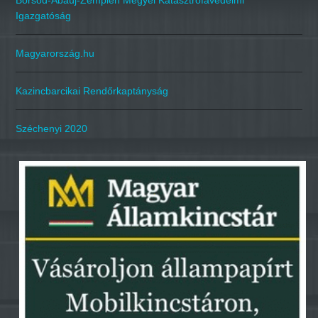
Borsod-Abaúj-Zemplén Megyei Katasztrófavédelmi
Igazgatóság
Magyarország.hu
Kazincbarcikai Rendőrkaptányság
Széchenyi 2020