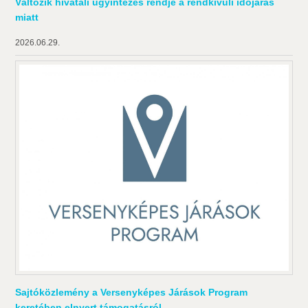
Változik hivatali ügyintézés rendje a rendkívüli időjárás
miatt
2026.06.29.
Sajtóközlemény a Versenyképes Járások Program
keretében elnyert támogatásról