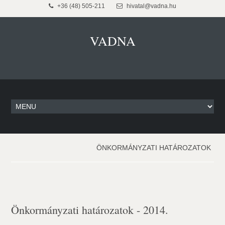
+36 (48) 505-211
hivatal@vadna.hu
VADNA
ÖNKORMÁNYZATI HATÁROZATOK
Önkormányzati határozatok - 2014.