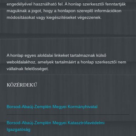
engedélyével használható fel. A honlap szerkesztői fenntartják
maguknak a jogot, hogy a honlapon szereplő információkon
módosításokat vagy kiegészítéseket végezzenek.
A honlap egyes aloldalai linkeket tartalmaznak külső
weboldalakhoz, amelyek tartalmáért a honlap szerkesztői nem
vállalnak felelősséget.
KÖZÉRDEKŰ
Borsod-Abaúj-Zemplén Megyei Kormányhivatal
Borsod-Abaúj-Zemplén Megyei Katasztrófavédelmi
Igazgatóság