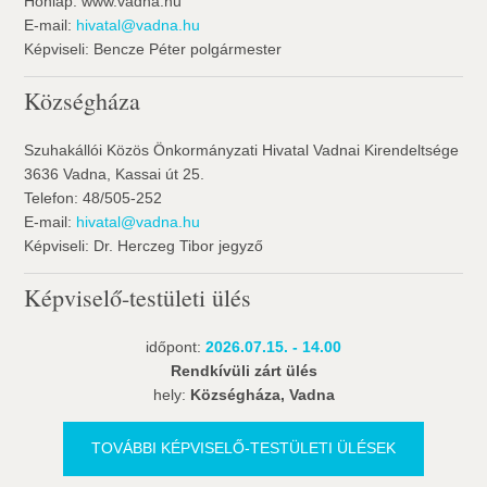
Honlap: www.vadna.hu
E-mail:
hivatal@vadna.hu
Képviseli: Bencze Péter polgármester
Községháza
Szuhakállói Közös Önkormányzati Hivatal Vadnai Kirendeltsége
3636 Vadna, Kassai út 25.
Telefon: 48/505-252
E-mail:
hivatal@vadna.hu
Képviseli: Dr. Herczeg Tibor jegyző
Képviselő-testületi ülés
időpont:
2026.07.15. - 14.00
Rendkívüli zárt ülés
hely:
Községháza, Vadna
TOVÁBBI KÉPVISELŐ-TESTÜLETI ÜLÉSEK