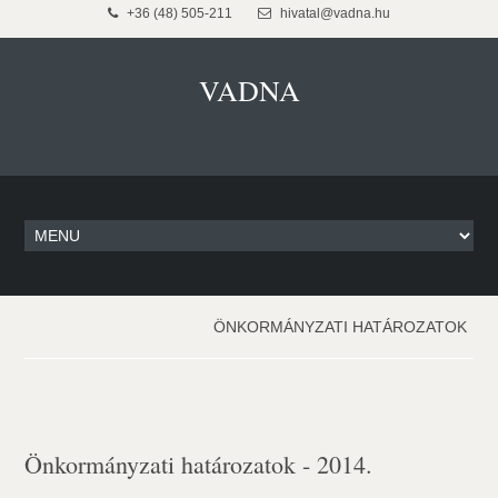
+36 (48) 505-211
hivatal@vadna.hu
VADNA
ÖNKORMÁNYZATI HATÁROZATOK
Önkormányzati határozatok - 2014.