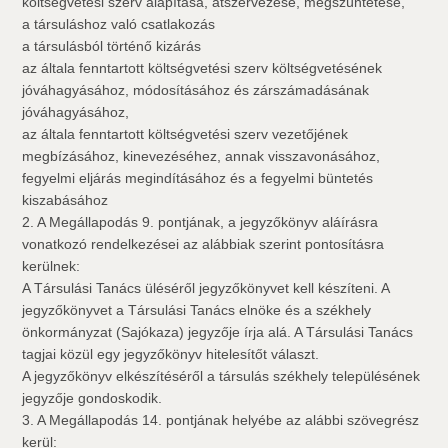
költségvetési szerv alapítása, átszervezése, megszüntetése,
a társuláshoz való csatlakozás
a társulásból történő kizárás
az általa fenntartott költségvetési szerv költségvetésének
jóváhagyásához, módosításához és zárszámadásának
jóváhagyásához,
az általa fenntartott költségvetési szerv vezetőjének
megbízásához, kinevezéséhez, annak visszavonásához,
fegyelmi eljárás megindításához és a fegyelmi büntetés
kiszabásához
2. A Megállapodás 9. pontjának, a jegyzőkönyv aláírásra
vonatkozó rendelkezései az alábbiak szerint pontosításra
kerülnek:
A Társulási Tanács üléséről jegyzőkönyvet kell készíteni. A
jegyzőkönyvet a Társulási Tanács elnöke és a székhely
önkormányzat (Sajókaza) jegyzője írja alá. A Társulási Tanács
tagjai közül egy jegyzőkönyv hitelesítőt választ.
A jegyzőkönyv elkészítéséről a társulás székhely településének
jegyzője gondoskodik.
3. A Megállapodás 14. pontjának helyébe az alábbi szövegrész
kerül: