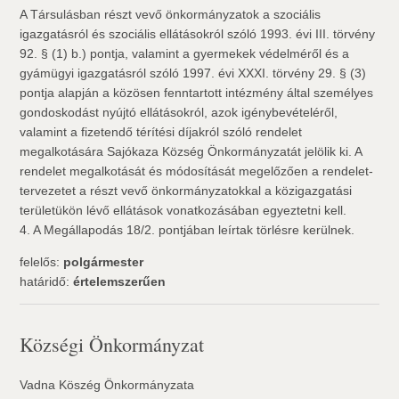
A Társulásban részt vevő önkormányzatok a szociális
igazgatásról és szociális ellátásokról szóló 1993. évi III. törvény
92. § (1) b.) pontja, valamint a gyermekek védelméről és a
gyámügyi igazgatásról szóló 1997. évi XXXI. törvény 29. § (3)
pontja alapján a közösen fenntartott intézmény által személyes
gondoskodást nyújtó ellátásokról, azok igénybevételéről,
valamint a fizetendő térítési díjakról szóló rendelet
megalkotására Sajókaza Község Önkormányzatát jelölik ki. A
rendelet megalkotását és módosítását megelőzően a rendelet-
tervezetet a részt vevő önkormányzatokkal a közigazgatási
területükön lévő ellátások vonatkozásában egyeztetni kell.
4. A Megállapodás 18/2. pontjában leírtak törlésre kerülnek.
felelős:
polgármester
határidő:
értelemszerűen
Községi Önkormányzat
Vadna Köszég Önkormányzata