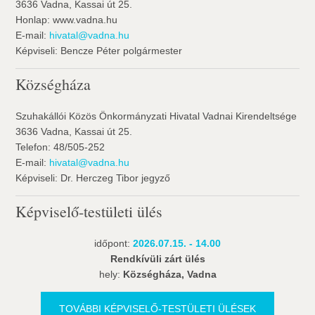
3636 Vadna, Kassai út 25.
Honlap: www.vadna.hu
E-mail:
hivatal@vadna.hu
Képviseli: Bencze Péter polgármester
Községháza
Szuhakállói Közös Önkormányzati Hivatal Vadnai Kirendeltsége
3636 Vadna, Kassai út 25.
Telefon: 48/505-252
E-mail:
hivatal@vadna.hu
Képviseli: Dr. Herczeg Tibor jegyző
Képviselő-testületi ülés
időpont:
2026.07.15. - 14.00
Rendkívüli zárt ülés
hely:
Községháza, Vadna
TOVÁBBI KÉPVISELŐ-TESTÜLETI ÜLÉSEK