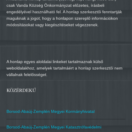
csak Vanda Község Önkormányzat előzetes, írásbeli
engedélyével használható fel. A honlap szerkesztői fenntartják
maguknak a jogot, hogy a honlapon szereplő információkon
módosításokat vagy kiegészítéseket végezzenek.
A honlap egyes aloldalai linkeket tartalmaznak külső
weboldalakhoz, amelyek tartalmáért a honlap szerkesztői nem
vállalnak felelősséget.
KÖZÉRDEKŰ
Borsod-Abaúj-Zemplén Megyei Kormányhivatal
Borsod-Abaúj-Zemplén Megyei Katasztrófavédelmi