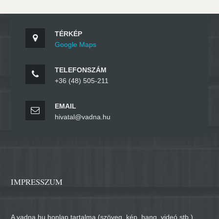
TÉRKÉP
Google Maps
TELEFONSZÁM
+36 (48) 505-211
EMAIL
hivatal@vadna.hu
IMPRESSZUM
A vadna.hu honlap tartalma (szöveg, kép, hang, videó stb.)