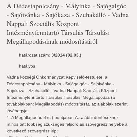
A Dédestapolcsány - Mályinka - Sajógalgóc
- Sajóivánka - Sajókaza - Szuhakálló - Vadna
Nappali Szociális Központ
Intézményfenntartó Társulás Társulási
Megállapodásának módosításáról
határozat szám:
3/2014 (02.03.)
hatályos
Vadna községi Önkormányzat Képviselő-testülete, a
Dédestapolcsány - Mályinka - Sajógalgóc - Sajóivánka -
Sajókaza - Szuhakálló - Vadna Nappali Szociális Központ
Intézményfenntartó Társulás Társulási Megállapodás (a
továbbiakban: Megállapodás) módosítását, az alábbiak szerint
jóváhagyja:
1. A Megállapodás 8./c.) pontjában Az alábbi döntésekhez
minősített többség szükséges felsorolás szövegrész helyébe a
következő szövegrész lép: