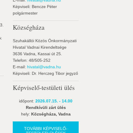
E-mail:
hivatal@vadna.hu
Képviseli: Bencze Péter
polgármester
3.
Községháza
k
Szuhakállói Közös Önkormányzati
Hivatal Vadnai Kirendeltsége
3636 Vadna, Kassai út 25.
Telefon: 48/505-252
E-mail:
hivatal@vadna.hu
Képviseli: Dr. Herczeg Tibor jegyző
Képviselő-testületi ülés
időpont:
2026.07.15. - 14.00
Rendkívüli zárt ülés
hely:
Községháza, Vadna
TOVÁBBI KÉPVISELŐ-