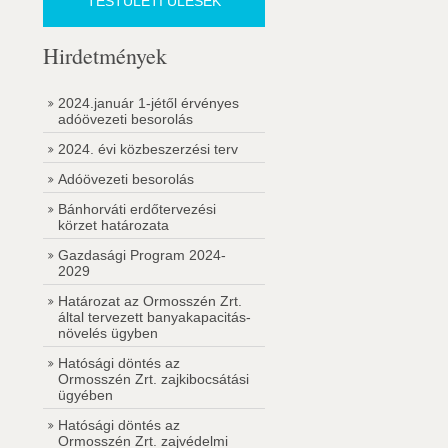
TESTÜLETI ÜLÉSEK
Hirdetmények
2024.január 1-jétől érvényes
adóövezeti besorolás
2024. évi közbeszerzési terv
Adóövezeti besorolás
Bánhorváti erdőtervezési
körzet határozata
Gazdasági Program 2024-
2029
Határozat az Ormosszén Zrt.
által tervezett banyakapacitás-
növelés ügyben
Hatósági döntés az
Ormosszén Zrt. zajkibocsátási
ügyében
Hatósági döntés az
Ormosszén Zrt. zajvédelmi