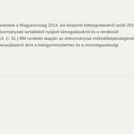
stülete a Magyarország 2014. évi központi költségvetéséről szóló 201
ormányzati tartalékból nyújtott támogatásokról és a rendkívüli
14. (I. 31.) BM rendelet alapján az önkormányzat működőképességéne
enyújtásáról dönt a belügyminiszterhez és a nemzetgazdasági