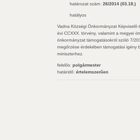
határozat szám:
26/2014 (03.18.)
hatályos
Vadna Községi Önkormányzat Képviselő-te
évi CCXXX. törvény, valamint a megyei önk
önkormányzat támogatásokról szóló 7/20
megőrzése érdekében támogatási igény b
miniszterhez.
felelős:
polgármester
határidő:
értelemszerűen