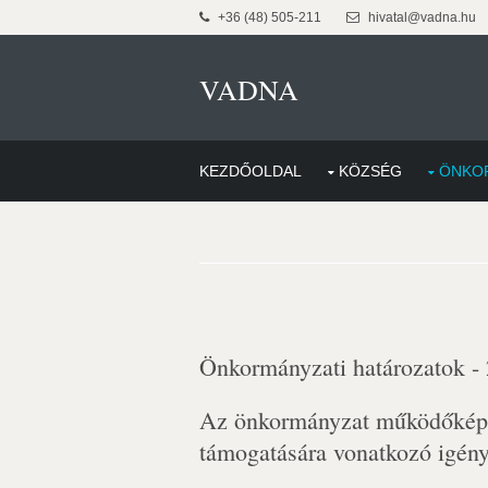
+36 (48) 505-211
hivatal@vadna.hu
VADNA
KEZDŐOLDAL
KÖZSÉG
ÖNKO
Önkormányzati határozatok -
Az önkormányzat működőképes
támogatására vonatkozó igény