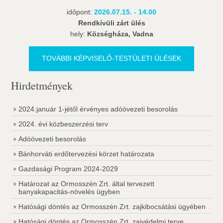
időpont:
2026.07.15. - 14.00
Rendkívüli zárt ülés
hely:
Községháza, Vadna
TOVÁBBI KÉPVISELŐ-TESTÜLETI ÜLÉSEK
Hirdetmények
2024.január 1-jétől érvényes adóövezeti besorolás
2024. évi közbeszerzési terv
Adóövezeti besorolás
Bánhorváti erdőtervezési körzet határozata
Gazdasági Program 2024-2029
Határozat az Ormosszén Zrt. által tervezett
banyakapacitás-növelés ügyben
Hatósági döntés az Ormosszén Zrt. zajkibocsátási ügyében
Hatósági döntés az Ormosszén Zrt. zajvédelmi terve