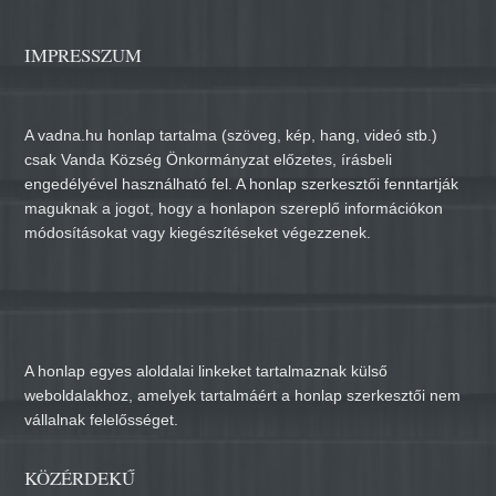
IMPRESSZUM
A vadna.hu honlap tartalma (szöveg, kép, hang, videó stb.)
csak Vanda Község Önkormányzat előzetes, írásbeli
engedélyével használható fel. A honlap szerkesztői fenntartják
maguknak a jogot, hogy a honlapon szereplő információkon
módosításokat vagy kiegészítéseket végezzenek.
A honlap egyes aloldalai linkeket tartalmaznak külső
weboldalakhoz, amelyek tartalmáért a honlap szerkesztői nem
vállalnak felelősséget.
KÖZÉRDEKŰ