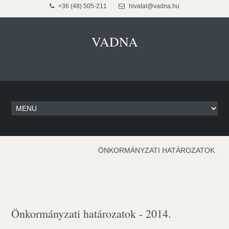
+36 (48) 505-211
hivatal@vadna.hu
VADNA
ÖNKORMÁNYZATI HATÁROZATOK
Önkormányzati határozatok - 2014.