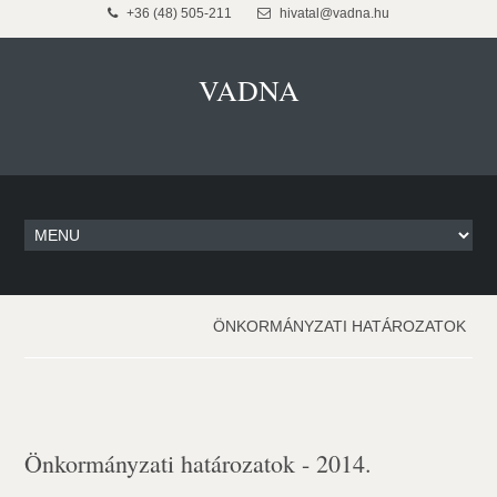
+36 (48) 505-211
hivatal@vadna.hu
VADNA
ÖNKORMÁNYZATI HATÁROZATOK
Önkormányzati határozatok - 2014.