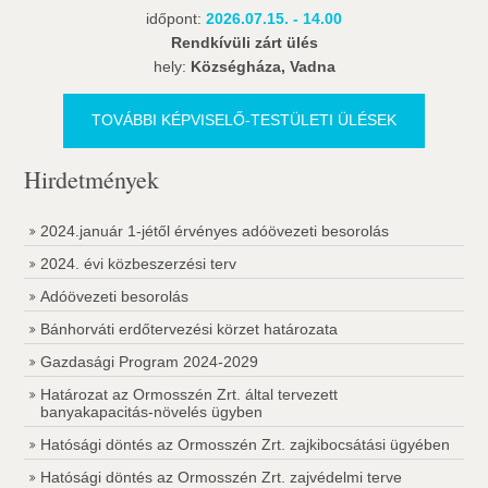
időpont:
2026.07.15. - 14.00
Rendkívüli zárt ülés
hely:
Községháza, Vadna
TOVÁBBI KÉPVISELŐ-TESTÜLETI ÜLÉSEK
Hirdetmények
2024.január 1-jétől érvényes adóövezeti besorolás
2024. évi közbeszerzési terv
Adóövezeti besorolás
Bánhorváti erdőtervezési körzet határozata
Gazdasági Program 2024-2029
Határozat az Ormosszén Zrt. által tervezett
banyakapacitás-növelés ügyben
Hatósági döntés az Ormosszén Zrt. zajkibocsátási ügyében
Hatósági döntés az Ormosszén Zrt. zajvédelmi terve