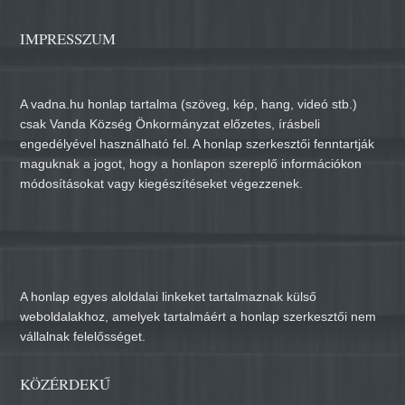
IMPRESSZUM
A vadna.hu honlap tartalma (szöveg, kép, hang, videó stb.)
csak Vanda Község Önkormányzat előzetes, írásbeli
engedélyével használható fel. A honlap szerkesztői fenntartják
maguknak a jogot, hogy a honlapon szereplő információkon
módosításokat vagy kiegészítéseket végezzenek.
A honlap egyes aloldalai linkeket tartalmaznak külső
weboldalakhoz, amelyek tartalmáért a honlap szerkesztői nem
vállalnak felelősséget.
KÖZÉRDEKŰ