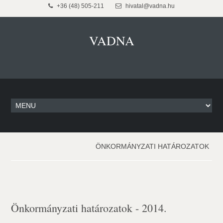
+36 (48) 505-211
hivatal@vadna.hu
VADNA
ÖNKORMÁNYZATI HATÁROZATOK
Önkormányzati határozatok - 2014.