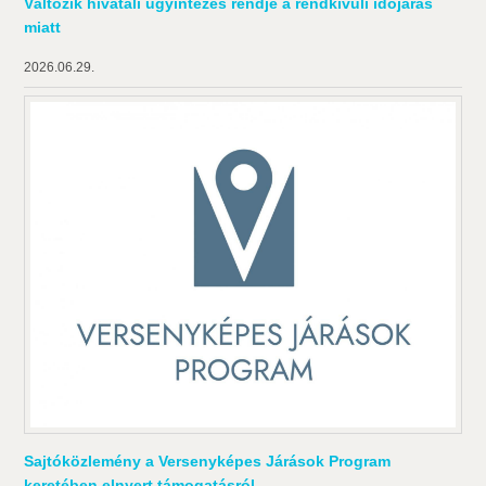
Változik hivatali ügyintézés rendje a rendkívüli időjárás
miatt
2026.06.29.
Sajtóközlemény a Versenyképes Járások Program
keretében elnyert támogatásról