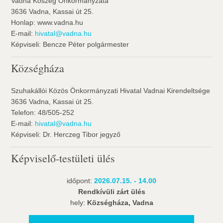
Vadna Köszég Önkormányzata
3636 Vadna, Kassai út 25.
Honlap: www.vadna.hu
E-mail:
hivatal@vadna.hu
Képviseli: Bencze Péter polgármester
Községháza
Szuhakállói Közös Önkormányzati Hivatal Vadnai Kirendeltsége
3636 Vadna, Kassai út 25.
Telefon: 48/505-252
E-mail:
hivatal@vadna.hu
Képviseli: Dr. Herczeg Tibor jegyző
Képviselő-testületi ülés
időpont:
2026.07.15. - 14.00
Rendkívüli zárt ülés
hely:
Községháza, Vadna