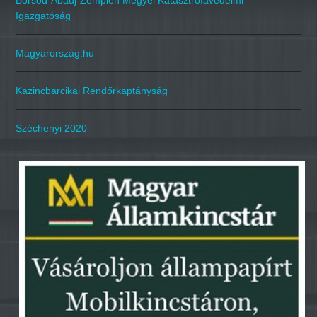
Borsod-Abaúj-Zemplén Megyei Katasztrófavédelmi
Igazgatóság
Magyarország.hu
Kazincbarcikai Rendőrkaptányság
Széchenyi 2020