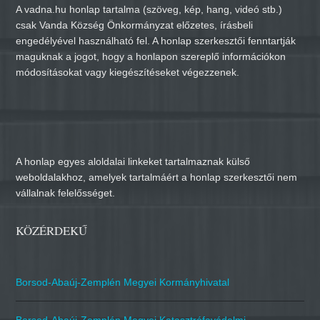
A vadna.hu honlap tartalma (szöveg, kép, hang, videó stb.)
csak Vanda Község Önkormányzat előzetes, írásbeli
engedélyével használható fel. A honlap szerkesztői fenntartják
maguknak a jogot, hogy a honlapon szereplő információkon
módosításokat vagy kiegészítéseket végezzenek.
A honlap egyes aloldalai linkeket tartalmaznak külső
weboldalakhoz, amelyek tartalmáért a honlap szerkesztői nem
vállalnak felelősséget.
KÖZÉRDEKŰ
Borsod-Abaúj-Zemplén Megyei Kormányhivatal