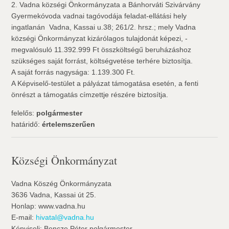
2. Vadna községi Önkormányzata a Bánhorváti Szivárvány
Gyermekóvoda vadnai tagóvodája feladat-ellátási hely
ingatlanán  Vadna, Kassai u.38; 261/2. hrsz.; mely Vadna
községi Önkormányzat kizárólagos tulajdonát képezi, -
megvalósuló 11.392.999 Ft összköltségű beruházáshoz
szükséges saját forrást, költségvetése terhére biztosítja.
A saját forrás nagysága: 1.139.300 Ft.
A Képviselő-testület a pályázat támogatása esetén, a fenti
önrészt a támogatás címzettje részére biztosítja.
felelős:
polgármester
határidő:
értelemszerűen
Községi Önkormányzat
Vadna Köszég Önkormányzata
3636 Vadna, Kassai út 25.
Honlap: www.vadna.hu
E-mail:
hivatal@vadna.hu
Képviseli: Bencze Péter polgármester