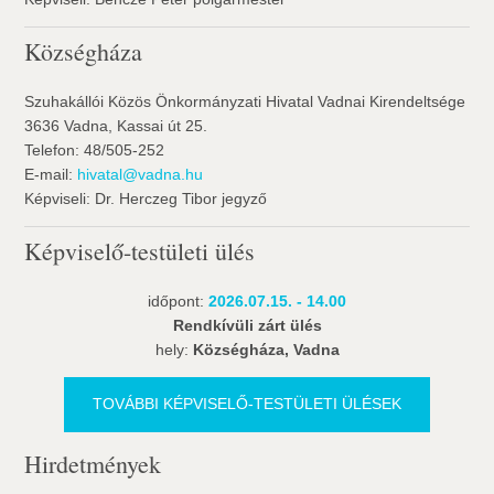
Községháza
Szuhakállói Közös Önkormányzati Hivatal Vadnai Kirendeltsége
3636 Vadna, Kassai út 25.
Telefon: 48/505-252
E-mail:
hivatal@vadna.hu
Képviseli: Dr. Herczeg Tibor jegyző
Képviselő-testületi ülés
időpont:
2026.07.15. - 14.00
Rendkívüli zárt ülés
hely:
Községháza, Vadna
TOVÁBBI KÉPVISELŐ-TESTÜLETI ÜLÉSEK
Hirdetmények