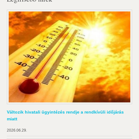
Változik hivatali ügyintézés rendje a rendkívüli időjárás
miatt
2026.06.29.