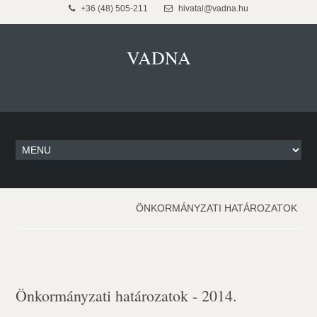
+36 (48) 505-211
hivatal@vadna.hu
VADNA
ÖNKORMÁNYZATI HATÁROZATOK
Önkormányzati határozatok - 2014.