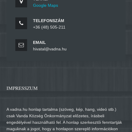
Google Maps
TELEFONSZÁM
+36 (48) 505-211
EMAIL
hivatal@vadna.hu
IMPRESSZUM
A vadna.hu honlap tartalma (szöveg, kép, hang, videó stb.)
csak Vanda Község Önkormányzat előzetes, írásbeli
engedélyével használható fel. A honlap szerkesztői fenntartják
maguknak a jogot, hogy a honlapon szereplő információkon