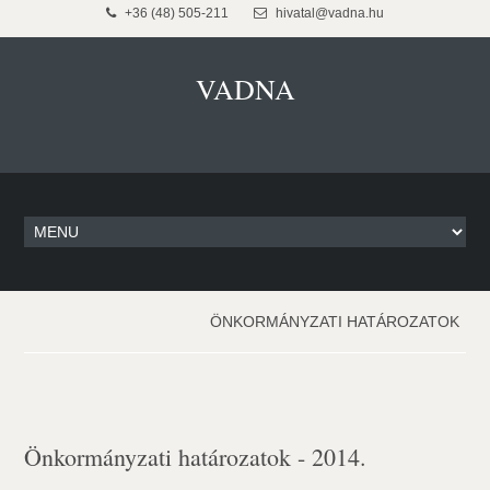
+36 (48) 505-211
hivatal@vadna.hu
VADNA
ÖNKORMÁNYZATI HATÁROZATOK
Önkormányzati határozatok - 2014.