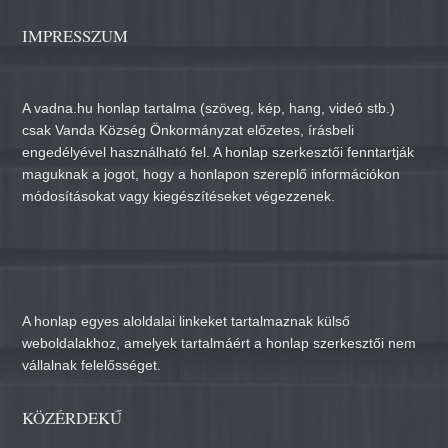
IMPRESSZUM
A vadna.hu honlap tartalma (szöveg, kép, hang, videó stb.)
csak Vanda Község Önkormányzat előzetes, írásbeli
engedélyével használható fel. A honlap szerkesztői fenntartják
maguknak a jogot, hogy a honlapon szereplő információkon
módosításokat vagy kiegészítéseket végezzenek.
A honlap egyes aloldalai linkeket tartalmaznak külső
weboldalakhoz, amelyek tartalmáért a honlap szerkesztői nem
vállalnak felelősséget.
KÖZÉRDEKŰ