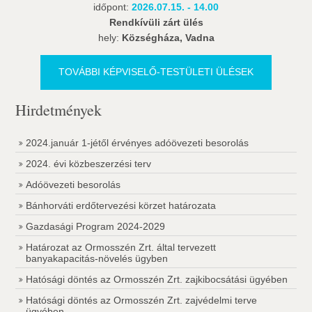
időpont:
2026.07.15. - 14.00
Rendkívüli zárt ülés
hely:
Községháza, Vadna
TOVÁBBI KÉPVISELŐ-TESTÜLETI ÜLÉSEK
Hirdetmények
2024.január 1-jétől érvényes adóövezeti besorolás
2024. évi közbeszerzési terv
Adóövezeti besorolás
Bánhorváti erdőtervezési körzet határozata
Gazdasági Program 2024-2029
Határozat az Ormosszén Zrt. által tervezett
banyakapacitás-növelés ügyben
Hatósági döntés az Ormosszén Zrt. zajkibocsátási ügyében
Hatósági döntés az Ormosszén Zrt. zajvédelmi terve
ügyében