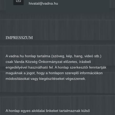
hivatal@vadna.hu
IMPRESSZUM
A vadna.hu honlap tartalma (szöveg, kép, hang, videó stb.)
csak Vanda Község Önkormányzat előzetes, írásbeli
engedélyével használható fel. A honlap szerkesztői fenntartják
maguknak a jogot, hogy a honlapon szereplő információkon
módosításokat vagy kiegészítéseket végezzenek.
A honlap egyes aloldalai linkeket tartalmaznak külső