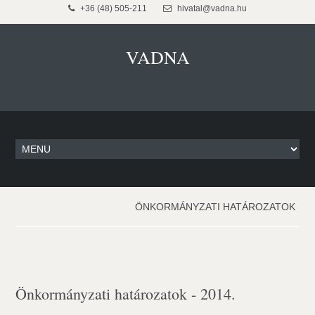
+36 (48) 505-211
hivatal@vadna.hu
VADNA
ÖNKORMÁNYZATI HATÁROZATOK
Önkormányzati határozatok - 2014.