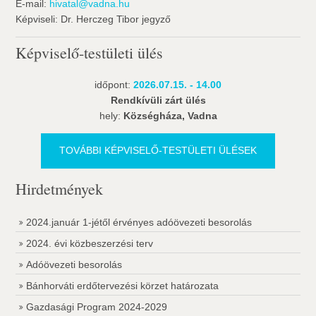
E-mail:
hivatal@vadna.hu
Képviseli: Dr. Herczeg Tibor jegyző
Képviselő-testületi ülés
időpont:
2026.07.15. - 14.00
Rendkívüli zárt ülés
hely:
Községháza, Vadna
TOVÁBBI KÉPVISELŐ-TESTÜLETI ÜLÉSEK
Hirdetmények
2024.január 1-jétől érvényes adóövezeti besorolás
2024. évi közbeszerzési terv
Adóövezeti besorolás
Bánhorváti erdőtervezési körzet határozata
Gazdasági Program 2024-2029