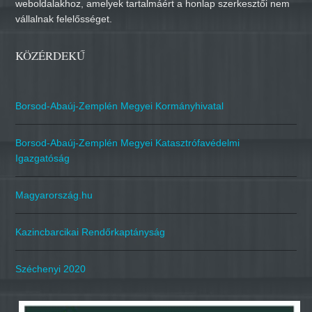
weboldalakhoz, amelyek tartalmáért a honlap szerkesztői nem
vállalnak felelősséget.
KÖZÉRDEKŰ
Borsod-Abaúj-Zemplén Megyei Kormányhivatal
Borsod-Abaúj-Zemplén Megyei Katasztrófavédelmi
Igazgatóság
Magyarország.hu
Kazincbarcikai Rendőrkaptányság
Széchenyi 2020